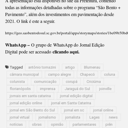
A apresentação está disponível no site da Prefeitura, contendo
todas as informações detalhadas sobre o programa “São Bento +
Pavimento”, além dos investimentos em pavimentação desde
2021. O link é este a seguir.
https://geo.saobentodosul.sc.gov.br/portal/apps/storymaps/stories/1be09b5
WhatsApp –
O grupo de WhatsApp do Jornal Edição
clicando aqui.
Digital pode ser acessado
Tagged
antônio tomazini
artigo
Blumenau
câmara municipal
campo alegre
Chapecó
coluna
colunista
comunicação
corupá
Criciúma
florianópolis
imprensa
Jaraguá do Sul
joinville
jornais em santa catarina
jornal edição digital
jornal edição online
jornal em Santa Catarina
jornal em São Bento do Sul
jornal em sc
jornal online
jornal virtual
jornalismo
jornalista
Lages
news
notícias
obras
opinião
parlamentares
piên