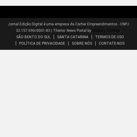
Jornal Edição Digital é uma empresa da Carher Empreendimentos - CNPJ
32.157.690/0001-83
|
Theme: News Portal by
Mystery Themes
.
SÃO BENTO DO SUL
SANTA CATARINA
TERMOS DE USO
POLÍTICA DE PRIVACIDADE
SOBRE NÓS
CONTATE-NOS