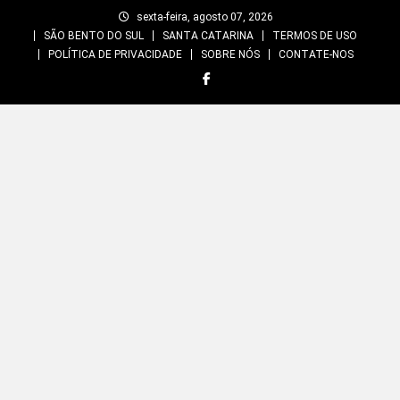
Skip
sexta-feira, agosto 07, 2026
to
SÃO BENTO DO SUL
SANTA CATARINA
TERMOS DE USO
content
POLÍTICA DE PRIVACIDADE
SOBRE NÓS
CONTATE-NOS