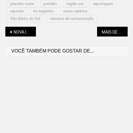
planalto norte
prefeito
região sul
reportagem
repórter
rio negrinho
santa catarina
São Bento do Sul
veículos de comunicação
Navegação
NOVA INTERDIÇÃO EM RUA DE SÃO BENTO DO SUL
MAIS DE 5 MIL VAGAS DISPONÍVEIS NOS POSTOS DO SINE
VOCÊ TAMBÉM PODE GOSTAR DE...
de
Post