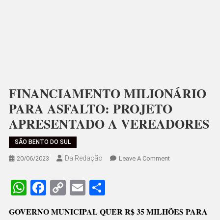
FINANCIAMENTO MILIONÁRIO
PARA ASFALTO: PROJETO
APRESENTADO A VEREADORES
SÃO BENTO DO SUL
Da Redação
On
20/06/2023
Leave A Comment
FINANCIAMENTO
MILIONÁRIO
WhatsApp
Facebook
Copy
Email
Share
PARA
Link
ASFALTO:
GOVERNO MUNICIPAL QUER R$ 35 MILHÕES PARA
PROJETO