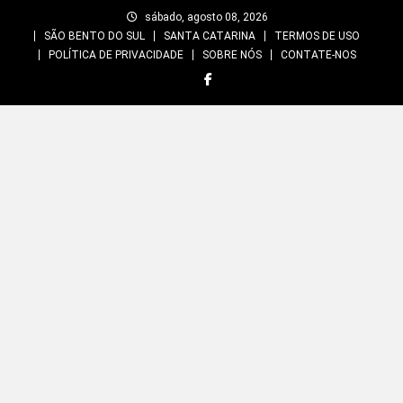
Skip
sábado, agosto 08, 2026
to
SÃO BENTO DO SUL
SANTA CATARINA
TERMOS DE USO
content
POLÍTICA DE PRIVACIDADE
SOBRE NÓS
CONTATE-NOS