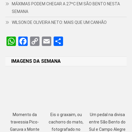
MÁXIMAS PODEM CHEGAR A 27ºC EM SÃO BENTO NESTA
SEMANA
WILSON DE OLIVEIRA NETO: MAIS QUE UM CANHÃO
WhatsApp
Facebook
Copy
Email
Share
Link
IMAGENS DA SEMANA
Momento da
Eis o graxaim, ou
Um pedal na divisa
travessia Pico-
cachorro do mato,
entre São Bento do
Garuva x Monte
fotografado no
Sul e Campo Alegre