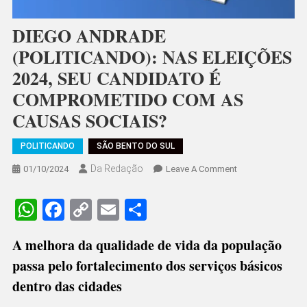
DIEGO ANDRADE
(POLITICANDO): NAS ELEIÇÕES
2024, SEU CANDIDATO É
COMPROMETIDO COM AS
CAUSAS SOCIAIS?
POLITICANDO
SÃO BENTO DO SUL
Da Redação
On
01/10/2024
Leave A Comment
DIEGO
ANDRADE
WhatsApp
Facebook
Copy
Email
Share
(POLITICANDO):
Link
NAS
A melhora da qualidade de vida da população
ELEIÇÕES
passa pelo fortalecimento dos serviços básicos
2024,
SEU
dentro das cidades
CANDIDATO