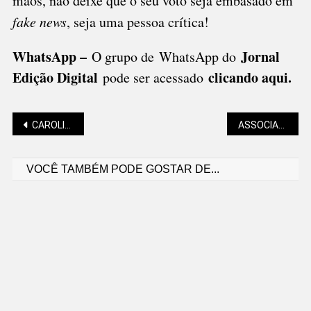
mãos, não deixe que o seu voto seja embasado em
fake news
, seja uma pessoa crítica!
WhatsApp –
Jornal
O grupo de WhatsApp do
Edição Digital
clicando aqui.
pode ser acessado
Navegação
CAROLINA CRISTOFOLINI (VETERINANDO): PLANOS DE SAÚDE PARA PETS
ASSOCIAÇÃO EMPRESARIAL REÚNE POSTULANTES AO GOVERNO MUNICIPAL
VOCÊ TAMBÉM PODE GOSTAR DE...
de
Post