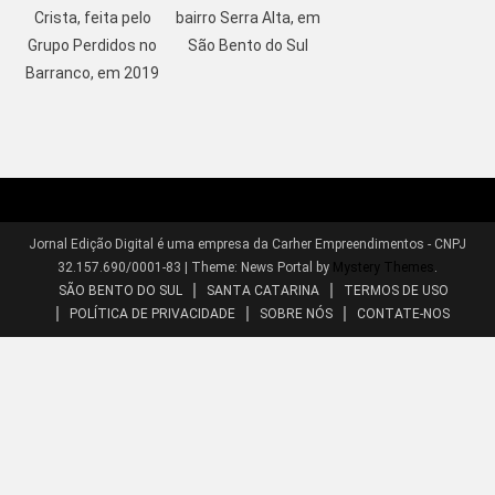
Crista, feita pelo
bairro Serra Alta, em
Grupo Perdidos no
São Bento do Sul
Barranco, em 2019
Jornal Edição Digital é uma empresa da Carher Empreendimentos - CNPJ
32.157.690/0001-83
|
Theme: News Portal by
Mystery Themes
.
SÃO BENTO DO SUL
SANTA CATARINA
TERMOS DE USO
POLÍTICA DE PRIVACIDADE
SOBRE NÓS
CONTATE-NOS