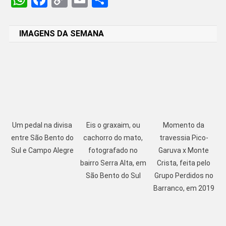
Link
IMAGENS DA SEMANA
Um pedal na divisa
Eis o graxaim, ou
Momento da
entre São Bento do
cachorro do mato,
travessia Pico-
Sul e Campo Alegre
fotografado no
Garuva x Monte
bairro Serra Alta, em
Crista, feita pelo
São Bento do Sul
Grupo Perdidos no
Barranco, em 2019