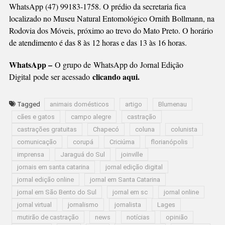
WhatsApp (47) 99183-1758. O prédio da secretaria fica
localizado no Museu Natural Entomológico Ornith Bollmann, na
Rodovia dos Móveis, próximo ao trevo do Mato Preto. O horário
de atendimento é das 8 às 12 horas e das 13 às 16 horas.
WhatsApp –
O grupo de WhatsApp do Jornal Edição
clicando aqui.
Digital pode ser acessado
Tagged
animais domésticos
artigo
Blumenau
cães e gatos
campo alegre
castração
castrações gratuitas
Chapecó
coluna
colunista
comunicação
corupá
Criciúma
florianópolis
imprensa
Jaraguá do Sul
joinville
jornais em santa catarina
jornal edição digital
jornal edição online
jornal em Santa Catarina
jornal em São Bento do Sul
jornal em sc
jornal online
jornal virtual
jornalismo
jornalista
Lages
mutirão de castração
news
notícias
opinião