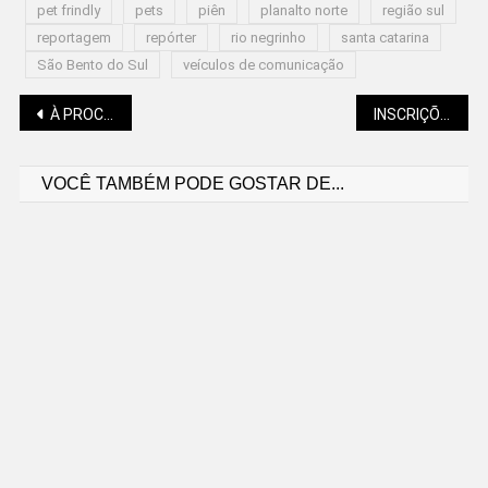
pet frindly
pets
piên
planalto norte
região sul
reportagem
repórter
rio negrinho
santa catarina
São Bento do Sul
veículos de comunicação
Navegação
À PROCURA DE EMPREGO? VEJA VAGAS DISPONÍVEIS
INSCRIÇÕES PARA O PROUNI COMEÇAM NESTA TERÇA (27)
VOCÊ TAMBÉM PODE GOSTAR DE...
de
Post