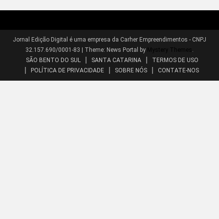
Jornal Edição Digital é uma empresa da Carher Empreendimentos - CNPJ
32.157.690/0001-83
|
Theme: News Portal by
Mystery Themes
.
SÃO BENTO DO SUL
SANTA CATARINA
TERMOS DE USO
POLÍTICA DE PRIVACIDADE
SOBRE NÓS
CONTATE-NOS