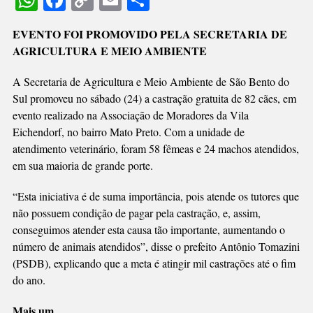
WhatsApp
Facebook
Copy
Email
Share
CÃES
Link
CASTRADOS
EVENTO FOI PROMOVIDO PELA SECRETARIA DE
GRATUITAMENT
AGRICULTURA E MEIO AMBIENTE
EM
MUTIRÃO
A Secretaria de Agricultura e Meio Ambiente de São Bento do
EM
Sul promoveu no sábado (24) a castração gratuita de 82 cães, em
SÃO
evento realizado na Associação de Moradores da Vila
BENTO
Eichendorf, no bairro Mato Preto. Com a unidade de
DO
atendimento veterinário, foram 58 fêmeas e 24 machos atendidos,
SUL
em sua maioria de grande porte.
“Esta iniciativa é de suma importância, pois atende os tutores que
não possuem condição de pagar pela castração, e, assim,
conseguimos atender esta causa tão importante, aumentando o
número de animais atendidos”, disse o prefeito Antônio Tomazini
(PSDB), explicando que a meta é atingir mil castrações até o fim
do ano.
Mais um