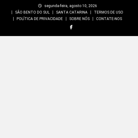
Skip
segunda-feira, agosto 10, 2026
to
SÃO BENTO DO SUL
SANTA CATARINA
TERMOS DE USO
content
POLÍTICA DE PRIVACIDADE
SOBRE NÓS
CONTATE-NOS