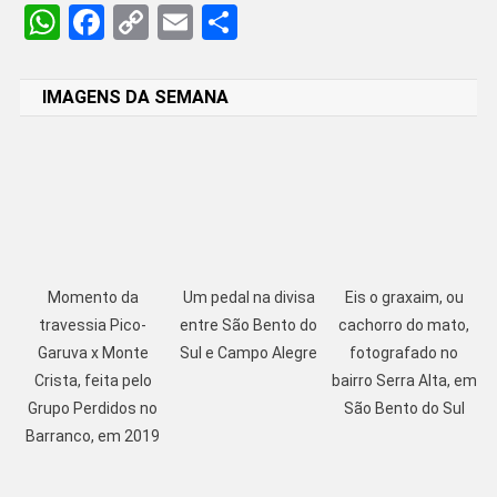
WhatsApp
Facebook
Copy
Email
Share
Link
IMAGENS DA SEMANA
Momento da
Um pedal na divisa
Eis o graxaim, ou
travessia Pico-
entre São Bento do
cachorro do mato,
Garuva x Monte
Sul e Campo Alegre
fotografado no
Crista, feita pelo
bairro Serra Alta, em
Grupo Perdidos no
São Bento do Sul
Barranco, em 2019