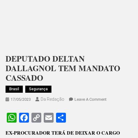
DEPUTADO DELTAN
DALLAGNOL TEM MANDATO
CASSADO
Brasil
Segurança
Da Redação
On
17/05/2023
Leave A Comment
DEPUTADO
DELTAN
WhatsApp
Facebook
Copy
Email
Share
DALLAGNOL
Link
TEM
EX-PROCURADOR TERÁ DE DEIXAR O CARGO
MANDATO