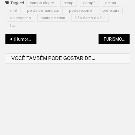
Tagged
campo alegre
cnmp
corupá
deltan
mpf
perda de mandato
pode recorrer
prefeitura
rio negrinho
santa catarina
São Bento do Sul
tcu
Navegação
(Humor) PREPARANDO O TERRENO
TURISMO CATARINENSE CRESCEU 25,1% NO ACUMULADO DE 12 MESES
VOCÊ TAMBÉM PODE GOSTAR DE...
de
Post