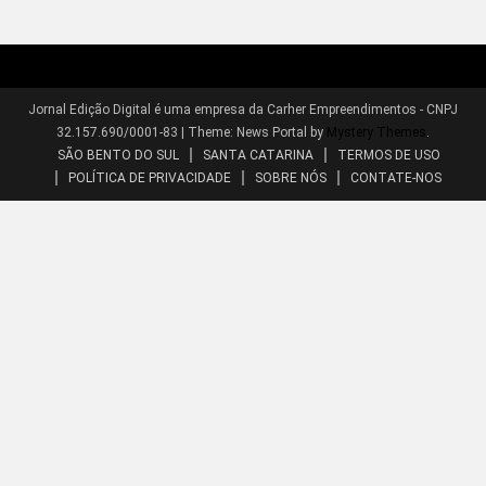
Jornal Edição Digital é uma empresa da Carher Empreendimentos - CNPJ
32.157.690/0001-83
|
Theme: News Portal by
Mystery Themes
.
SÃO BENTO DO SUL
SANTA CATARINA
TERMOS DE USO
POLÍTICA DE PRIVACIDADE
SOBRE NÓS
CONTATE-NOS