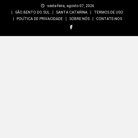
Skip
sexta-feira, agosto 07, 2026
to
SÃO BENTO DO SUL
SANTA CATARINA
TERMOS DE USO
content
POLÍTICA DE PRIVACIDADE
SOBRE NÓS
CONTATE-NOS