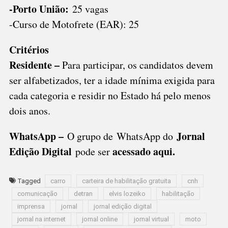
-Porto União:
25 vagas
-Curso de Motofrete (EAR): 25
Critérios
Residente –
Para participar, os candidatos devem
ser alfabetizados, ter a idade mínima exigida para
cada categoria e residir no Estado há pelo menos
dois anos.
WhatsApp –
Jornal
O grupo de WhatsApp do
Edição Digital
acessado aqui
.
pode ser
Tagged
carro
carteira de habilitação gratuita
cnh
comunicação
detran
elvis lozeiko
habilitação
imprensa
jornal
jornal edição digital
jornal na internet
jornal online
jornal virtual
moto