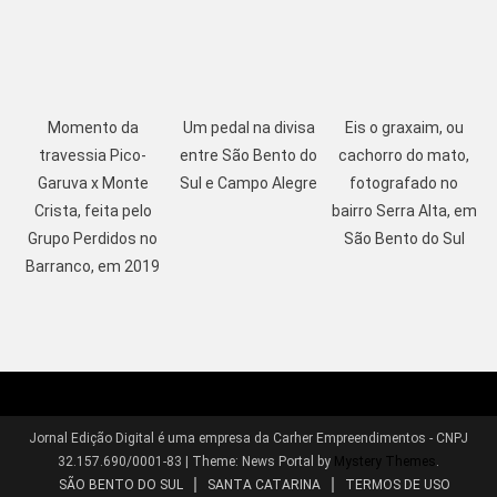
Momento da
Um pedal na divisa
Eis o graxaim, ou
travessia Pico-
entre São Bento do
cachorro do mato,
Garuva x Monte
Sul e Campo Alegre
fotografado no
Crista, feita pelo
bairro Serra Alta, em
Grupo Perdidos no
São Bento do Sul
Barranco, em 2019
Jornal Edição Digital é uma empresa da Carher Empreendimentos - CNPJ
32.157.690/0001-83
|
Theme: News Portal by
Mystery Themes
.
SÃO BENTO DO SUL
SANTA CATARINA
TERMOS DE USO