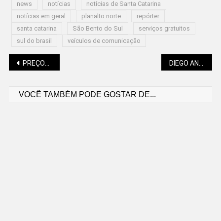
news
notícias
notícias de Santa Catarina
notícias em geral
planalto norte
repórter
santa catarina
São Bento do Sul
serviços gratuitos
sul do brasil
veículos de comunicação
Navegação
PREÇOS DA GASOLINA CAEM NOVAMENTE EM SÃO BENTO DO SUL
DIEGO ANDRADE: A EXTREMA DIREITA GLOBAL DÁ SINAIS DE DESINTEGRAÇÃO
VOCÊ TAMBÉM PODE GOSTAR DE...
de
Post