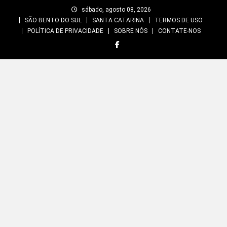
Skip
sábado, agosto 08, 2026
to
SÃO BENTO DO SUL
SANTA CATARINA
TERMOS DE USO
content
POLÍTICA DE PRIVACIDADE
SOBRE NÓS
CONTATE-NOS