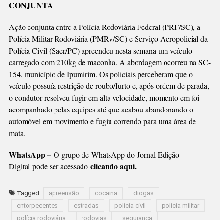
CONJUNTA
Ação conjunta entre a Polícia Rodoviária Federal (PRF/SC), a
Polícia Militar Rodoviária (PMRv/SC) e Serviço Aeropolicial da
Polícia Civil (Saer/PC) apreendeu nesta semana um veículo
carregado com 210kg de maconha. A abordagem ocorreu na SC-
154, município de Ipumirim. Os policiais perceberam que o
veículo possuía restrição de roubo/furto e, após ordem de parada,
o condutor resolveu fugir em alta velocidade, momento em foi
acompanhado pelas equipes até que acabou abandonando o
automóvel em movimento e fugiu correndo para uma área de
mata.
WhatsApp –
O grupo de WhatsApp do Jornal Edição
clicando aqui.
Digital
pode ser acessado
Tagged
apreensão
cocaína
drogas
entorpecentes
estradas
polícia civil
polícia militar
polícia rodoviária
rodovias
segurança