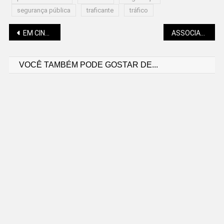
segurança pública
traficante
tráfico
Navegação
EM CINCO ANOS, AUMENTO DE 75% NO CUSTO DO TRANSPORTE, APONTAM FIESC E UFSC
ASSOCIAÇÃO DE TAEKOWNDO COMPRA UNIFORMES E EQUIPAMENTOS
VOCÊ TAMBÉM PODE GOSTAR DE...
de
Post