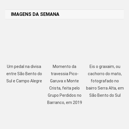
Link
IMAGENS DA SEMANA
Um pedal na divisa
Momento da
Eis o graxaim, ou
entre São Bento do
travessia Pico-
cachorro do mato,
Sul e Campo Alegre
Garuva x Monte
fotografado no
Crista, feita pelo
bairro Serra Alta, em
Grupo Perdidos no
São Bento do Sul
Barranco, em 2019