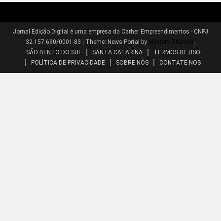
Jornal Edição Digital é uma empresa da Carher Empreendimentos - CNPJ
32.157.690/0001-83
|
Theme: News Portal by
Mystery Themes
.
SÃO BENTO DO SUL
SANTA CATARINA
TERMOS DE USO
POLÍTICA DE PRIVACIDADE
SOBRE NÓS
CONTATE-NOS