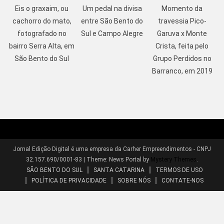
Eis o graxaim, ou
Um pedal na divisa
Momento da
cachorro do mato,
entre São Bento do
travessia Pico-
fotografado no
Sul e Campo Alegre
Garuva x Monte
bairro Serra Alta, em
Crista, feita pelo
São Bento do Sul
Grupo Perdidos no
Barranco, em 2019
Jornal Edição Digital é uma empresa da Carher Empreendimentos - CNPJ
32.157.690/0001-83
|
Theme: News Portal by
Mystery Themes
.
SÃO BENTO DO SUL
SANTA CATARINA
TERMOS DE USO
POLÍTICA DE PRIVACIDADE
SOBRE NÓS
CONTATE-NOS