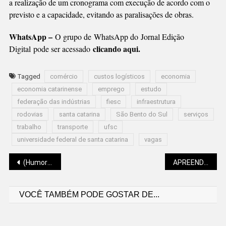
a realização de um cronograma com execução de acordo com o
previsto e a capacidade, evitando as paralisações de obras.
WhatsApp –
O grupo de WhatsApp do Jornal Edição
clicando aqui.
Digital pode ser acessado
Tagged
comércio
custos logísticos
economia
economia catarinense
emprego
estudo
federação das indústrias
fiesc
infraestrutura
rodovias
santa catarina
São Bento do Sul
serviços
trabalho
transporte
ufsc
universidade federal de santa catarina
vagas
Navegação
(Humor) O CABARÉ EM CHAMAS
APREENDIDOS 210KG DE MACONHA
VOCÊ TAMBÉM PODE GOSTAR DE...
de