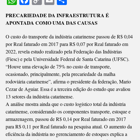
WhatsApp
Facebook
Copy
Email
Share
ANOS,
Link
AUMENTO
PRECARIEDADE DA INFRAESTRUTURA É
DE
APONTADA COMO UMA DAS CAUSAS
75%
NO
O custo do transporte da indústria catarinense passou de R$ 0,04
CUSTO
por Real faturado em 2017 para R$ 0,07 por Real faturado em
DO
2022, revela estudo realizado pela Federação das Indústrias
TRANSPORTE,
(Fiesc) e pela Universidade Federal de Santa Catarina (UFSC).
APONTAM
“Houve uma elevação de 75% no custo de transporte,
FIESC
ocasionado, principalmente, pela precariedade da malha
E
rodoviária catarinense”, afirma o presidente da federação, Mario
UFSC
Cezar de Aguiar. Essa é a terceira edição do estudo que avaliou
13 setores da indústria catarinense.
A análise mostra ainda que o custo logístico total da indústria
catarinense, considerando os componentes transporte, estoque e
armazenagem, passou de R$ 0,14 por Real faturado em 2017
para R$ 0,11 por Real faturado na pesquisa atual. O aumento da
eficiência da indústria no gerenciamento de estoques explica a