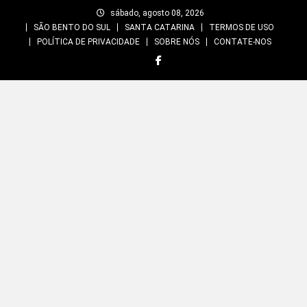
Skip
sábado, agosto 08, 2026
to
SÃO BENTO DO SUL
SANTA CATARINA
TERMOS DE USO
content
POLÍTICA DE PRIVACIDADE
SOBRE NÓS
CONTATE-NOS