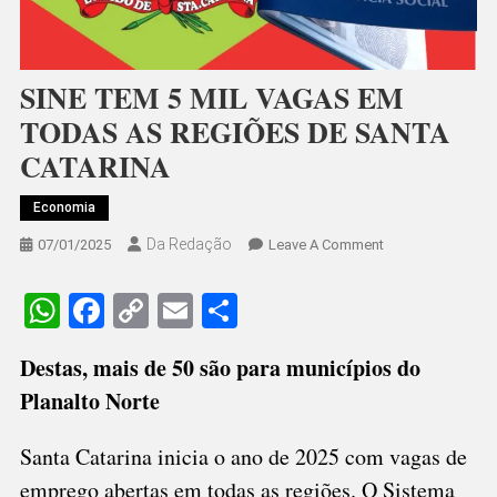
SINE TEM 5 MIL VAGAS EM
TODAS AS REGIÕES DE SANTA
CATARINA
Economia
Da Redação
On
07/01/2025
Leave A Comment
SINE
TEM
WhatsApp
Facebook
Copy
Email
Share
5
Link
MIL
Destas, mais de 50 são para municípios do
VAGAS
Planalto Norte
EM
TODAS
AS
Santa Catarina inicia o ano de 2025 com vagas de
REGIÕES
emprego abertas em todas as regiões. O Sistema