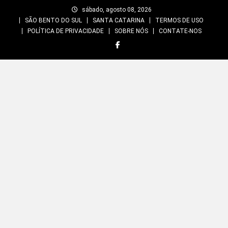
Skip
sábado, agosto 08, 2026
to
SÃO BENTO DO SUL
SANTA CATARINA
TERMOS DE USO
content
POLÍTICA DE PRIVACIDADE
SOBRE NÓS
CONTATE-NOS