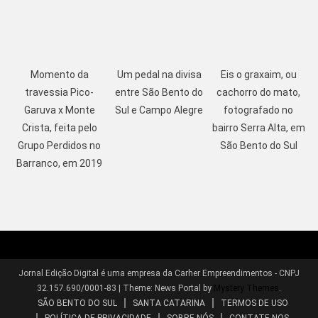
Momento da
Um pedal na divisa
Eis o graxaim, ou
travessia Pico-
entre São Bento do
cachorro do mato,
Garuva x Monte
Sul e Campo Alegre
fotografado no
Crista, feita pelo
bairro Serra Alta, em
Grupo Perdidos no
São Bento do Sul
Barranco, em 2019
Jornal Edição Digital é uma empresa da Carher Empreendimentos - CNPJ
32.157.690/0001-83
|
Theme: News Portal by
Mystery Themes
.
SÃO BENTO DO SUL
SANTA CATARINA
TERMOS DE USO