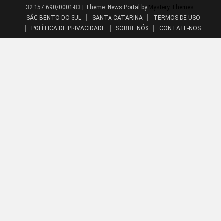
32.157.690/0001-83
|
Theme: News Portal by
Mystery Themes
.
SÃO BENTO DO SUL
SANTA CATARINA
TERMOS DE USO
POLÍTICA DE PRIVACIDADE
SOBRE NÓS
CONTATE-NOS