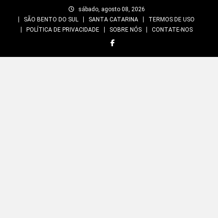
Skip
sábado, agosto 08, 2026
to
SÃO BENTO DO SUL
SANTA CATARINA
TERMOS DE USO
content
POLÍTICA DE PRIVACIDADE
SOBRE NÓS
CONTATE-NOS