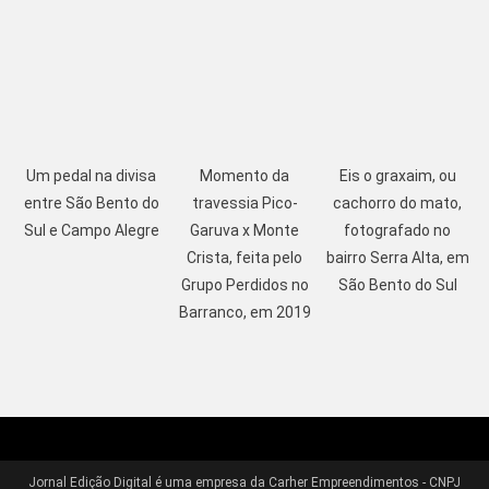
Um pedal na divisa
Momento da
Eis o graxaim, ou
entre São Bento do
travessia Pico-
cachorro do mato,
Sul e Campo Alegre
Garuva x Monte
fotografado no
Crista, feita pelo
bairro Serra Alta, em
Grupo Perdidos no
São Bento do Sul
Barranco, em 2019
Jornal Edição Digital é uma empresa da Carher Empreendimentos - CNPJ