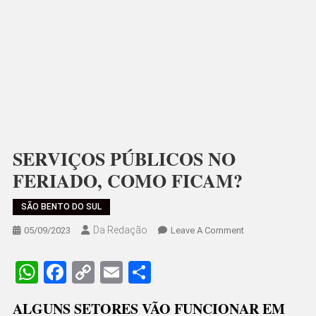
SERVIÇOS PÚBLICOS NO
FERIADO, COMO FICAM?
SÃO BENTO DO SUL
Da Redação
On
05/09/2023
Leave A Comment
SERVIÇOS
PÚBLICOS
WhatsApp
Facebook
Copy
Email
Share
NO
Link
FERIADO,
ALGUNS SETORES VÃO FUNCIONAR EM
COMO