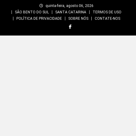
Skip
quinta-feira, agosto 06, 2026
to
SÃO BENTO DO SUL
SANTA CATARINA
TERMOS DE USO
content
POLÍTICA DE PRIVACIDADE
SOBRE NÓS
CONTATE-NOS