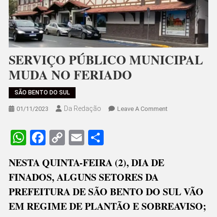
SERVIÇO PÚBLICO MUNICIPAL
MUDA NO FERIADO
SÃO BENTO DO SUL
Da Redação
On
01/11/2023
Leave A Comment
SERVIÇO
PÚBLICO
WhatsApp
Facebook
Copy
Email
Share
MUNICIPAL
Link
MUDA
NESTA QUINTA-FEIRA (2), DIA DE
NO
FINADOS, ALGUNS SETORES DA
FERIADO
PREFEITURA DE SÃO BENTO DO SUL VÃO
EM REGIME DE PLANTÃO E SOBREAVISO;