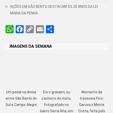
AÇÕES EM SÃO BENTO DESTACAM OS 20 ANOS DA LEI
MARIA DA PENHA
WhatsApp
Facebook
Copy
Email
Share
Link
IMAGENS DA SEMANA
Um pedal na divisa
Eis o graxaim, ou
Momento da
entre São Bento do
cachorro do mato,
travessia Pico-
Sul e Campo Alegre
fotografado no
Garuva x Monte
bairro Serra Alta, em
Crista, feita pelo