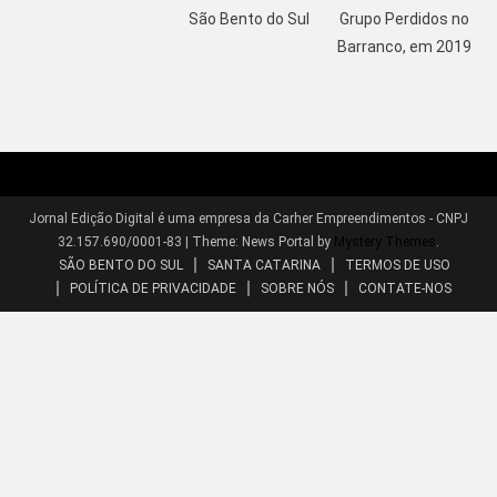
São Bento do Sul
Grupo Perdidos no
Barranco, em 2019
Jornal Edição Digital é uma empresa da Carher Empreendimentos - CNPJ
32.157.690/0001-83
|
Theme: News Portal by
Mystery Themes
.
SÃO BENTO DO SUL
SANTA CATARINA
TERMOS DE USO
POLÍTICA DE PRIVACIDADE
SOBRE NÓS
CONTATE-NOS