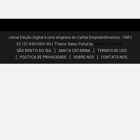
Jornal Edição Digital é uma empresa da Carher Empreendimentos - CNPJ
32.157.690/0001-83
|
Theme: News Portal by
Mystery Themes
.
SÃO BENTO DO SUL
SANTA CATARINA
TERMOS DE USO
POLÍTICA DE PRIVACIDADE
SOBRE NÓS
CONTATE-NOS