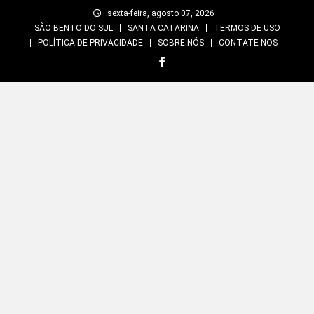
Skip
sexta-feira, agosto 07, 2026
to
SÃO BENTO DO SUL
SANTA CATARINA
TERMOS DE USO
content
POLÍTICA DE PRIVACIDADE
SOBRE NÓS
CONTATE-NOS