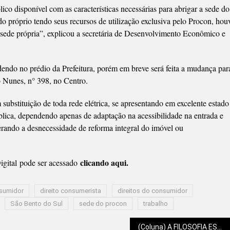
ico disponível com as características necessárias para abrigar a sede do
próprio tendo seus recursos de utilização exclusiva pelo Procon, hou
 sede própria”, explicou a secretária de Desenvolvimento Econômico e
endo no prédio da Prefeitura, porém em breve será feita a mudança par
to Nunes, n° 398, no Centro.
substituição de toda rede elétrica, se apresentando em excelente estado
blica, dependendo apenas de adaptação na acessibilidade na entrada e
erando a desnecessidade de reforma integral do imóvel ou
clicando aqui.
gital
pode ser acessado
sumidor
direito consumerista
direitos do consumidor
São Bento do Sul
sede do procon
trabalho
(Coluna) A FILOSOFIA ESOTÉRICA DE RITA LEE