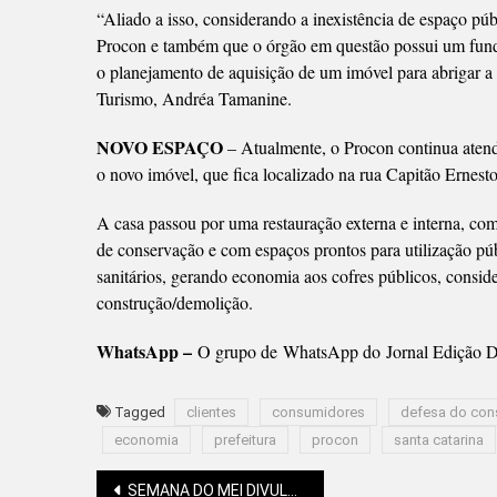
“Aliado a isso, considerando a inexistência de espaço públ
Procon e também que o órgão em questão possui um fundo 
o planejamento de aquisição de um imóvel para abrigar a
Turismo, Andréa Tamanine.
NOVO ESPAÇO
– Atualmente, o Procon continua atend
o novo imóvel, que fica localizado na rua Capitão Ernes
A casa passou por uma restauração externa e interna, com 
de conservação e com espaços prontos para utilização pú
sanitários, gerando economia aos cofres públicos, consid
construção/demolição.
WhatsApp –
O grupo de WhatsApp do Jornal Edição Di
Tagged
clientes
consumidores
defesa do con
economia
prefeitura
procon
santa catarina
SEMANA DO MEI DIVULGA PROGRAMAÇÃO