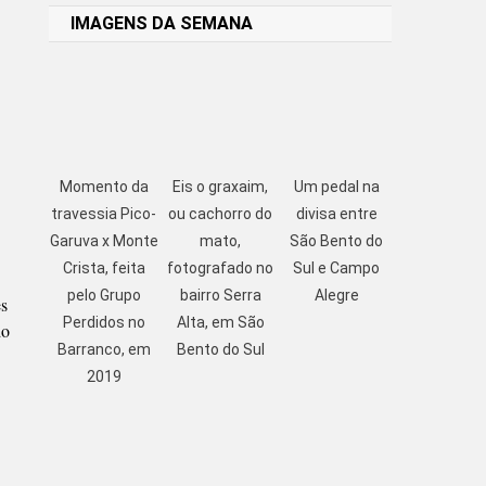
IMAGENS DA SEMANA
Momento da
Eis o graxaim,
Um pedal na
travessia Pico-
ou cachorro do
divisa entre
Garuva x Monte
mato,
São Bento do
Crista, feita
fotografado no
Sul e Campo
pelo Grupo
bairro Serra
Alegre
es
Perdidos no
Alta, em São
do
Barranco, em
Bento do Sul
2019