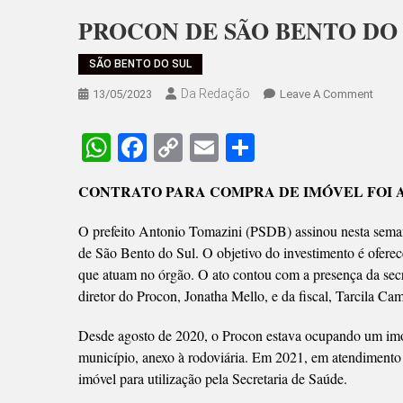
PROCON DE SÃO BENTO DO 
SÃO BENTO DO SUL
Da Redação
On
13/05/2023
Leave A Comment
PROC
DE
WhatsApp
Facebook
Copy
Email
Share
SÃO
Link
BENT
CONTRATO PARA COMPRA DE IMÓVEL FOI 
DO
SUL
O prefeito Antonio Tomazini (PSDB) assinou nesta seman
TERÁ
de São Bento do Sul. O objetivo do investimento é ofere
SEDE
que atuam no órgão. O ato contou com a presença da se
PRÓP
diretor do Procon, Jonatha Mello, e da fiscal, Tarcila Ca
Desde agosto de 2020, o Procon estava ocupando um imóv
município, anexo à rodoviária. Em 2021, em atendimento a
imóvel para utilização pela Secretaria de Saúde.