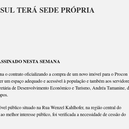
SUL TERÁ SEDE PRÓPRIA
ON
O
ASSINADO NESTA SEMANA
a o contrato oficializando a compra de um novo imóvel para o Procon
cer um espaço adequado e acessível à população e também aos servidor
cretária de Desenvolvimento Econômico e Turismo, Andréa Tamanine, 
RIA
mpos.
el público situado na Rua Wenzel Kahlhofer, na região central do
o melhor interesse público, foi verificada a necessidade de cessão do