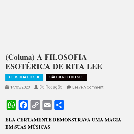
(Coluna) A FILOSOFIA
ESOTÉRICA DE RITA LEE
FILOSOFIA DO SUL
SÃO BENTO DO SUL
Da Redação
On
14/05/2023
Leave A Comment
(Coluna)
A
WhatsApp
Facebook
Copy
Email
Share
FILOSOFIA
Link
ESOTÉRICA
ELA CERTAMENTE DEMONSTRAVA UMA MAGIA
DE
EM SUAS MÚSICAS
RITA