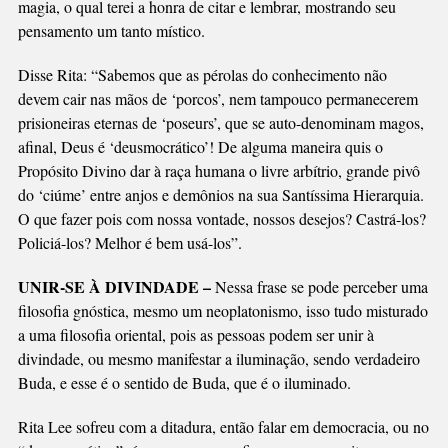
magia, o qual terei a honra de citar e lembrar, mostrando seu
pensamento um tanto místico.
Disse Rita: “Sabemos que as pérolas do conhecimento não
devem cair nas mãos de ‘porcos’, nem tampouco permanecerem
prisioneiras eternas de ‘poseurs’, que se auto-denominam magos,
afinal, Deus é ‘deusmocrático’! De alguma maneira quis o
Propósito Divino dar à raça humana o livre arbítrio, grande pivô
do ‘ciúme’ entre anjos e demônios na sua Santíssima Hierarquia.
O que fazer pois com nossa vontade, nossos desejos? Castrá-los?
Policiá-los? Melhor é bem usá-los”.
UNIR-SE À DIVINDADE –
Nessa frase se pode perceber uma
filosofia gnóstica, mesmo um neoplatonismo, isso tudo misturado
a uma filosofia oriental, pois as pessoas podem ser unir à
divindade, ou mesmo manifestar a iluminação, sendo verdadeiro
Buda, e esse é o sentido de Buda, que é o iluminado.
Rita Lee sofreu com a ditadura, então falar em democracia, ou no