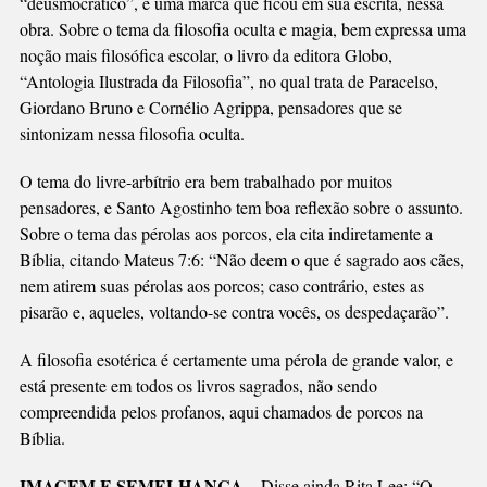
“deusmocrático”, é uma marca que ficou em sua escrita, nessa
obra. Sobre o tema da filosofia oculta e magia, bem expressa uma
noção mais filosófica escolar, o livro da editora Globo,
“Antologia Ilustrada da Filosofia”, no qual trata de Paracelso,
Giordano Bruno e Cornélio Agrippa, pensadores que se
sintonizam nessa filosofia oculta.
O tema do livre-arbítrio era bem trabalhado por muitos
pensadores, e Santo Agostinho tem boa reflexão sobre o assunto.
Sobre o tema das pérolas aos porcos, ela cita indiretamente a
Bíblia, citando Mateus 7:6: “Não deem o que é sagrado aos cães,
nem atirem suas pérolas aos porcos; caso contrário, estes as
pisarão e, aqueles, voltando-se contra vocês, os despedaçarão”.
A filosofia esotérica é certamente uma pérola de grande valor, e
está presente em todos os livros sagrados, não sendo
compreendida pelos profanos, aqui chamados de porcos na
Bíblia.
IMAGEM E SEMELHANÇA –
Disse ainda Rita Lee: “O