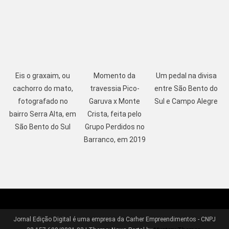
Eis o graxaim, ou
Momento da
Um pedal na divisa
cachorro do mato,
travessia Pico-
entre São Bento do
fotografado no
Garuva x Monte
Sul e Campo Alegre
bairro Serra Alta, em
Crista, feita pelo
São Bento do Sul
Grupo Perdidos no
Barranco, em 2019
Jornal Edição Digital é uma empresa da Carher Empreendimentos - CNPJ