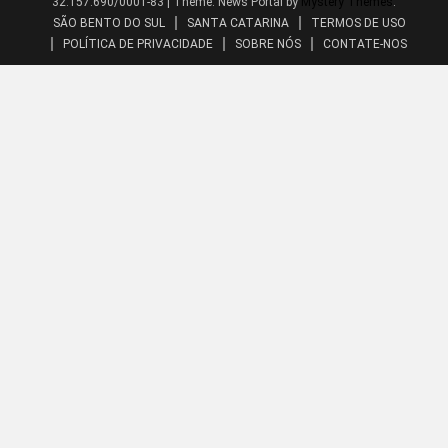
32.157.690/0001-83
|
Theme: News Portal by
Mystery Themes
.
SÃO BENTO DO SUL
SANTA CATARINA
TERMOS DE USO
POLÍTICA DE PRIVACIDADE
SOBRE NÓS
CONTATE-NOS