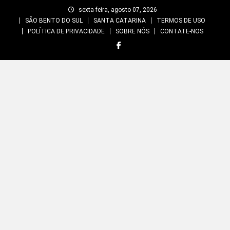
Skip
sexta-feira, agosto 07, 2026
to
SÃO BENTO DO SUL
SANTA CATARINA
TERMOS DE USO
content
POLÍTICA DE PRIVACIDADE
SOBRE NÓS
CONTATE-NOS