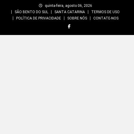
Skip
quinta-feira, agosto 06, 2026
to
SÃO BENTO DO SUL
SANTA CATARINA
TERMOS DE USO
content
POLÍTICA DE PRIVACIDADE
SOBRE NÓS
CONTATE-NOS