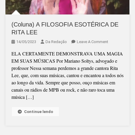
(Coluna) A FILOSOFIA ESOTÉRICA DE
RITA LEE
On
14/05/2023
Da Redação
Leave A Comment
(Coluna)
ELA CERTAMENTE DEMONSTRAVA UMA MAGIA
A
EM SUAS MÚSICAS Por Mariano Soltys, advogado e
FILOSOFIA
professor Nessa semana perdemos a grande cantora Rita
ESOTÉRICA
Lee, que, com suas músicas, cantou e encantou a todos nós
DE
ao longo da vida. Sempre que posso, ouço músicas em
RITA
canais ou rádios de MPB ou rock, e não raro toca uma
LEE
música […]
Continue lendo