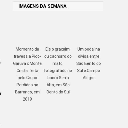
IMAGENS DA SEMANA
Momento da
Eis o graxaim,
Um pedal na
travessia Pico-
ou cachorro do
divisa entre
E
Garuva x Monte
mato,
São Bento do
Crista, feita
fotografado no
Sul e Campo
pelo Grupo
bairro Serra
Alegre
Perdidos no
Alta, em São
u
Barranco, em
Bento do Sul
2019
o