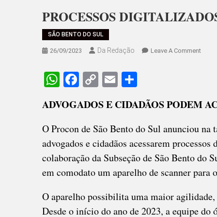
PROCESSOS DIGITALIZAD
SÃO BENTO DO SUL
Da Redação
On
26/09/2023
Leave A Comment
PROC
DIGI
WhatsApp
Facebook
Copy
Email
Share
GAN
Link
FORÇ
ADVOGADOS E CIDADÃOS PODEM A
NO
PROC
O Procon de São Bento do Sul anunciou na ta
advogados e cidadãos acessarem processos di
colaboração da Subseção de São Bento do S
em comodato um aparelho de scanner para ot
O aparelho possibilita uma maior agilidade,
Desde o início do ano de 2023, a equipe do 