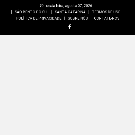
Skip
sexta-feira, agosto 07, 2026
to
SÃO BENTO DO SUL
SANTA CATARINA
TERMOS DE USO
content
POLÍTICA DE PRIVACIDADE
SOBRE NÓS
CONTATE-NOS