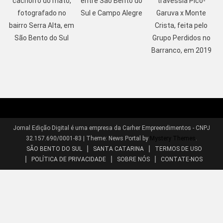
cachorro do mato,
entre São Bento do
travessia Pico-
fotografado no
Sul e Campo Alegre
Garuva x Monte
bairro Serra Alta, em
Crista, feita pelo
São Bento do Sul
Grupo Perdidos no
Barranco, em 2019
Jornal Edição Digital é uma empresa da Carher Empreendimentos - CNPJ
32.157.690/0001-83
|
Theme: News Portal by
Mystery Themes
.
SÃO BENTO DO SUL
SANTA CATARINA
TERMOS DE USO
POLÍTICA DE PRIVACIDADE
SOBRE NÓS
CONTATE-NOS