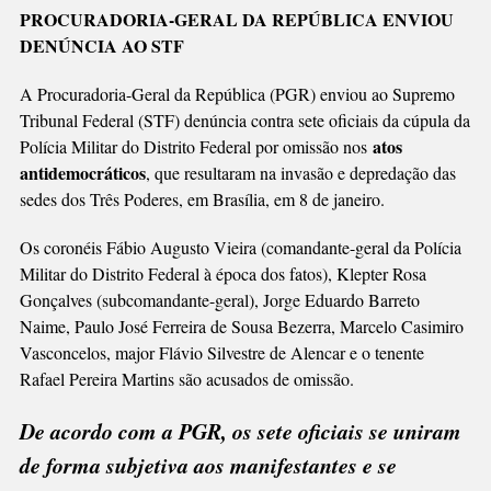
Link
DA
PROCURADORIA-GERAL DA REPÚBLICA ENVIOU
CORPORAÇÃO
DENÚNCIA AO STF
NO
DF
A Procuradoria-Geral da República (PGR) enviou ao Supremo
PRESOS
Tribunal Federal (STF) denúncia contra sete oficiais da cúpula da
PREVENTIVAMEN
atos
Polícia Militar do Distrito Federal por omissão nos
antidemocráticos
, que resultaram na invasão e depredação das
sedes dos Três Poderes, em Brasília, em 8 de janeiro.
Os coronéis Fábio Augusto Vieira (comandante-geral da Polícia
Militar do Distrito Federal à época dos fatos), Klepter Rosa
Gonçalves (subcomandante-geral), Jorge Eduardo Barreto
Naime, Paulo José Ferreira de Sousa Bezerra, Marcelo Casimiro
Vasconcelos, major Flávio Silvestre de Alencar e o tenente
Rafael Pereira Martins são acusados de omissão.
De acordo com a PGR, os sete oficiais se uniram
de forma subjetiva aos manifestantes e se