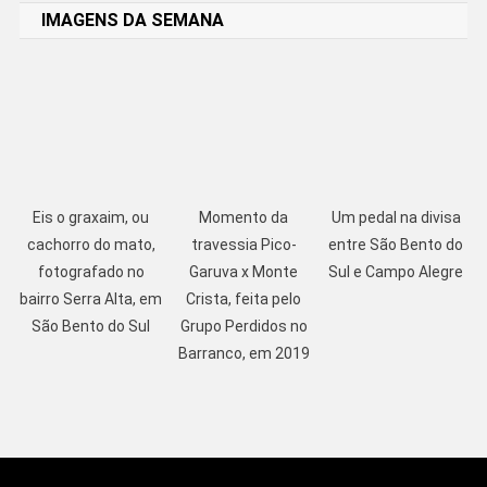
IMAGENS DA SEMANA
Eis o graxaim, ou
Momento da
Um pedal na divisa
cachorro do mato,
travessia Pico-
entre São Bento do
fotografado no
Garuva x Monte
Sul e Campo Alegre
bairro Serra Alta, em
Crista, feita pelo
São Bento do Sul
Grupo Perdidos no
Barranco, em 2019