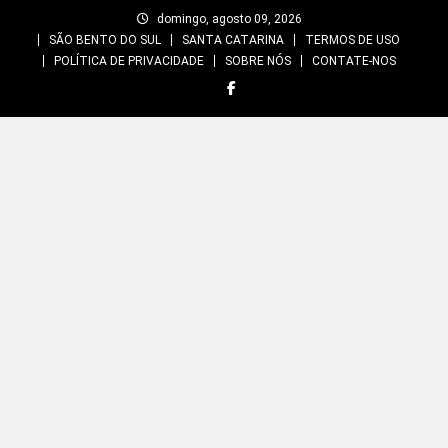
Skip
domingo, agosto 09, 2026
to
SÃO BENTO DO SUL
SANTA CATARINA
TERMOS DE USO
content
POLÍTICA DE PRIVACIDADE
SOBRE NÓS
CONTATE-NOS