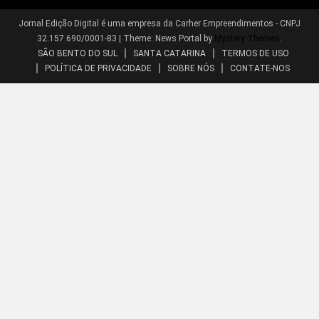
Jornal Edição Digital é uma empresa da Carher Empreendimentos - CNPJ
32.157.690/0001-83
|
Theme: News Portal by
Mystery Themes
.
SÃO BENTO DO SUL
SANTA CATARINA
TERMOS DE USO
POLÍTICA DE PRIVACIDADE
SOBRE NÓS
CONTATE-NOS