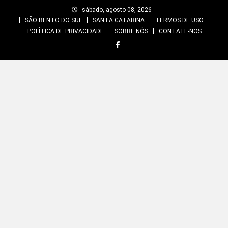
Skip
sábado, agosto 08, 2026
to
SÃO BENTO DO SUL
SANTA CATARINA
TERMOS DE USO
content
POLÍTICA DE PRIVACIDADE
SOBRE NÓS
CONTATE-NOS