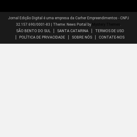
Jornal Edição Digital é uma empresa da Carher Empreendimentos - CNPJ
32.157.690/0001-83
|
Theme: News Portal by
Mystery Themes
.
SÃO BENTO DO SUL
SANTA CATARINA
TERMOS DE USO
POLÍTICA DE PRIVACIDADE
SOBRE NÓS
CONTATE-NOS