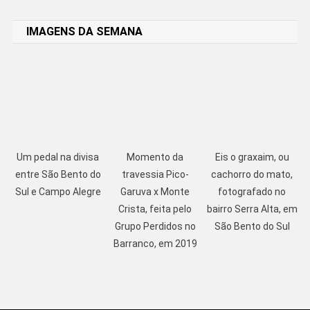
Link
IMAGENS DA SEMANA
Um pedal na divisa
Momento da
Eis o graxaim, ou
entre São Bento do
travessia Pico-
cachorro do mato,
Sul e Campo Alegre
Garuva x Monte
fotografado no
Crista, feita pelo
bairro Serra Alta, em
Grupo Perdidos no
São Bento do Sul
Barranco, em 2019