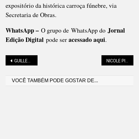
expositório da histórica carroça fúnebre, via
Secretaria de Obras.
WhatsApp –
Jornal
O grupo de WhatsApp do
Edição Digital
acessado aqui
pode ser
.
Navegação
GUILLERME SLOMINSKY (“FRAGUIMENTOS”): BASHÔ E OS CAQUIS
NICOLE PILLATI (GOTAS DE LUZ): A PERDA PODE DEIXAR UM VAZIO DIFÍCIL DE PREENCHER
VOCÊ TAMBÉM PODE GOSTAR DE...
de
Post