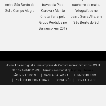
entre São Bento do
travessia Pico-
cachorro do mato,
Sul e Campo Alegre
Garuva x Monte
fotografado no
Crista, feita pelo
bairro Serra Alta, em
Grupo Perdidos no
São Bento do Sul
Barranco, em 2019
Jornal Edição Digital é uma empresa da Carher Empreendimentos - CNPJ
32.157.690/0001-83
|
Theme: News Portal by
Mystery Themes
.
SÃO BENTO DO SUL
SANTA CATARINA
TERMOS DE USO
POLÍTICA DE PRIVACIDADE
SOBRE NÓS
CONTATE-NOS