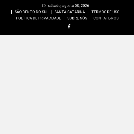
Skip
sábado, agosto 08, 2026
to
SÃO BENTO DO SUL
SANTA CATARINA
TERMOS DE USO
content
POLÍTICA DE PRIVACIDADE
SOBRE NÓS
CONTATE-NOS