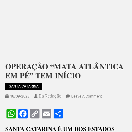
OPERAÇÃO “MATA ATLÂNTICA
EM PÉ” TEM INÍCIO
SANTA CATARINA
Da Redação
On
18/09/2023
Leave A Comment
OPERAÇÃO
“MATA
WhatsApp
Facebook
Copy
Email
Share
ATLÂNTICA
Link
EM
SANTA CATARINA É UM DOS ESTADOS
PÉ”