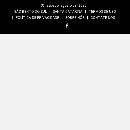
Skip
sábado, agosto 08, 2026
to
SÃO BENTO DO SUL
SANTA CATARINA
TERMOS DE USO
content
POLÍTICA DE PRIVACIDADE
SOBRE NÓS
CONTATE-NOS