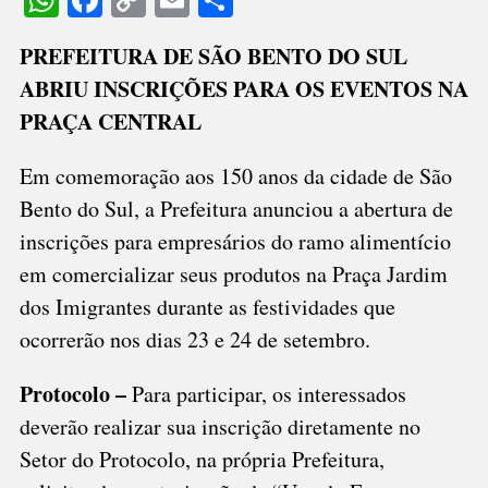
WhatsApp
Facebook
Copy
Email
Share
RAMO
Link
ALIMENTÍCIO
PREFEITURA DE SÃO BENTO DO SUL
PODEM
ABRIU INSCRIÇÕES PARA OS EVENTOS NA
PARTICIPAR
DOS
PRAÇA CENTRAL
FESTEJOS
DOS
Em comemoração aos 150 anos da cidade de São
150
Bento do Sul, a Prefeitura anunciou a abertura de
ANOS
inscrições para empresários do ramo alimentício
em comercializar seus produtos na Praça Jardim
dos Imigrantes durante as festividades que
ocorrerão nos dias 23 e 24 de setembro.
Protocolo –
Para participar, os interessados ​​
deverão realizar sua inscrição diretamente no
Setor do Protocolo, na própria Prefeitura,