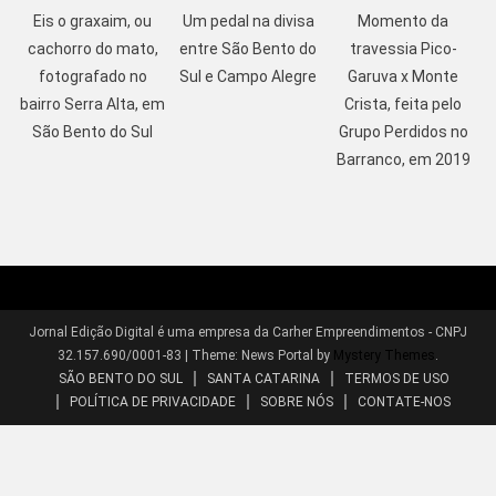
Eis o graxaim, ou
Um pedal na divisa
Momento da
cachorro do mato,
entre São Bento do
travessia Pico-
fotografado no
Sul e Campo Alegre
Garuva x Monte
bairro Serra Alta, em
Crista, feita pelo
São Bento do Sul
Grupo Perdidos no
Barranco, em 2019
Jornal Edição Digital é uma empresa da Carher Empreendimentos - CNPJ
32.157.690/0001-83
|
Theme: News Portal by
Mystery Themes
.
SÃO BENTO DO SUL
SANTA CATARINA
TERMOS DE USO
POLÍTICA DE PRIVACIDADE
SOBRE NÓS
CONTATE-NOS