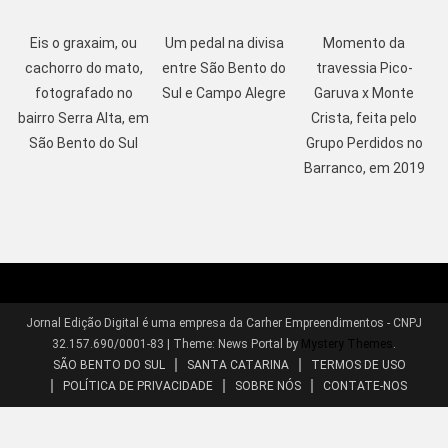
Eis o graxaim, ou
Um pedal na divisa
Momento da
cachorro do mato,
entre São Bento do
travessia Pico-
fotografado no
Sul e Campo Alegre
Garuva x Monte
bairro Serra Alta, em
Crista, feita pelo
São Bento do Sul
Grupo Perdidos no
Barranco, em 2019
Jornal Edição Digital é uma empresa da Carher Empreendimentos - CNPJ
32.157.690/0001-83
|
Theme: News Portal by
Mystery Themes
.
SÃO BENTO DO SUL
SANTA CATARINA
TERMOS DE USO
POLÍTICA DE PRIVACIDADE
SOBRE NÓS
CONTATE-NOS