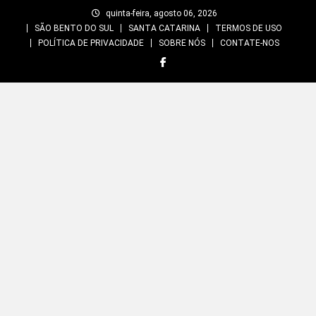
Skip
quinta-feira, agosto 06, 2026
to
SÃO BENTO DO SUL
SANTA CATARINA
TERMOS DE USO
content
POLÍTICA DE PRIVACIDADE
SOBRE NÓS
CONTATE-NOS