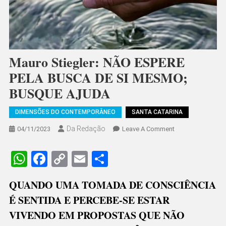
Mauro Stiegler: NÃO ESPERE
PELA BUSCA DE SI MESMO;
BUSQUE AJUDA
DIMENSÕES DO CONTEMPORÂNEO
SANTA CATARINA
Da Redação
On
04/11/2023
Leave A Comment
Mauro
Stiegler:
WhatsApp
Facebook
Copy
Email
Share
NÃO
Link
ESPERE
QUANDO UMA TOMADA DE CONSCIÊNCIA
PELA
É SENTIDA E PERCEBE-SE ESTAR
BUSCA
DE
VIVENDO EM PROPOSTAS QUE NÃO
SI