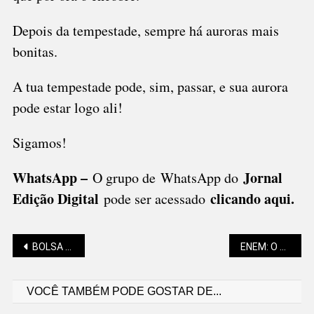
Depois da tempestade, sempre há auroras mais
bonitas.
A tua tempestade pode, sim, passar, e sua aurora
pode estar logo ali!
Sigamos!
WhatsApp –
Jornal
O grupo de WhatsApp do
Edição Digital
clicando aqui.
pode ser acessado
Navegação
BOLSA DESPORTIVA MUNICIPAL: JÁ É POSSÍVEL SE INSCREVER
ENEM: O QUE É OBRIGATÓRIO E O QUE É PROIBIDO NO DIA DO EXAME
VOCÊ TAMBÉM PODE GOSTAR DE...
de