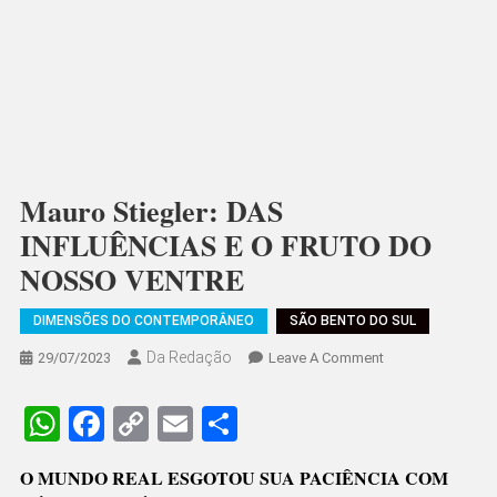
Mauro Stiegler: DAS
INFLUÊNCIAS E O FRUTO DO
NOSSO VENTRE
DIMENSÕES DO CONTEMPORÂNEO
SÃO BENTO DO SUL
Da Redação
On
29/07/2023
Leave A Comment
Mauro
Stiegler:
WhatsApp
Facebook
Copy
Email
Share
DAS
Link
INFLUÊNCIAS
O MUNDO REAL ESGOTOU SUA PACIÊNCIA COM
E