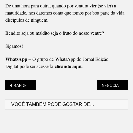
De uma hora para outra, quando por ventura vier (se vier) a
maturidade, nos daremos conta que fomos por boa parte da vida
discípulos de ninguém.
Bendito seja ou maldito seja o fruto do nosso ventre?
Sigamos!
WhatsApp –
O grupo de WhatsApp do Jornal Edição
clicando aqui.
Digital pode ser acessado
Navegação
BANDEIRA VERDE CONTINUA EM AGOSTO, SEM COBRANÇA ADICIONAL DE ENERGIA
NEGOCIAÇÕES SALARIAIS SUPERARAM A INFLAÇÃO NO PRIMEIRO SEMESTRE
VOCÊ TAMBÉM PODE GOSTAR DE...
de