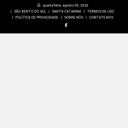
Skip
quarta-feira, agosto 05, 2026
to
SÃO BENTO DO SUL
SANTA CATARINA
TERMOS DE USO
content
POLÍTICA DE PRIVACIDADE
SOBRE NÓS
CONTATE-NOS