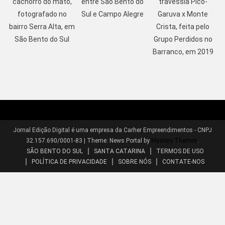
cachorro do mato,
entre São Bento do
travessia Pico-
fotografado no
Sul e Campo Alegre
Garuva x Monte
bairro Serra Alta, em
Crista, feita pelo
São Bento do Sul
Grupo Perdidos no
Barranco, em 2019
Jornal Edição Digital é uma empresa da Carher Empreendimentos - CNPJ
32.157.690/0001-83
|
Theme: News Portal by
Mystery Themes
.
SÃO BENTO DO SUL
SANTA CATARINA
TERMOS DE USO
POLÍTICA DE PRIVACIDADE
SOBRE NÓS
CONTATE-NOS