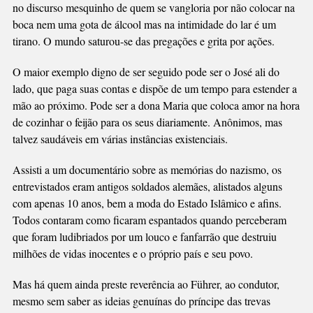
no discurso mesquinho de quem se vangloria por não colocar na
boca nem uma gota de álcool mas na intimidade do lar é um
tirano. O mundo saturou-se das pregações e grita por ações.
O maior exemplo digno de ser seguido pode ser o José ali do
lado, que paga suas contas e dispõe de um tempo para estender a
mão ao próximo. Pode ser a dona Maria que coloca amor na hora
de cozinhar o feijão para os seus diariamente. Anônimos, mas
talvez saudáveis em várias instâncias existenciais.
Assisti a um documentário sobre as memórias do nazismo, os
entrevistados eram antigos soldados alemães, alistados alguns
com apenas 10 anos, bem a moda do Estado Islâmico e afins.
Todos contaram como ficaram espantados quando perceberam
que foram ludibriados por um louco e fanfarrão que destruiu
milhões de vidas inocentes e o próprio país e seu povo.
Mas há quem ainda preste reverência ao Führer, ao condutor,
mesmo sem saber as ideias genuínas do príncipe das trevas