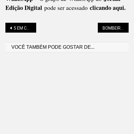
Edição Digital
clicando aqui.
pode ser acessado
Navegação
5 EM CADA 10 QUEREM JULGAMENTO E PUNIÇÕES POR MORTES DA COVID-19
BOMBEIROS DE SC AUXILIAM VÍTIMAS DO RIO GRANDE
VOCÊ TAMBÉM PODE GOSTAR DE...
de
Post