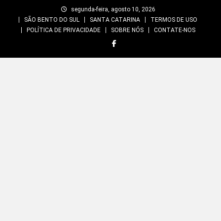
Skip
segunda-feira, agosto 10, 2026
to
SÃO BENTO DO SUL
SANTA CATARINA
TERMOS DE USO
content
POLÍTICA DE PRIVACIDADE
SOBRE NÓS
CONTATE-NOS