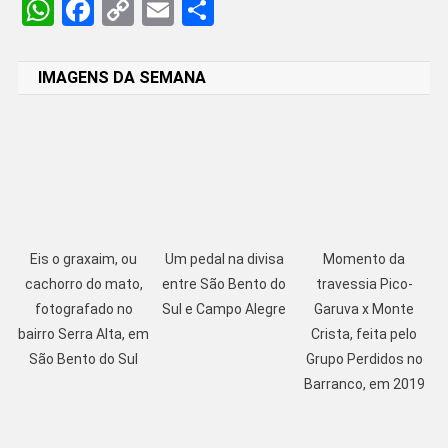
WhatsApp
Facebook
Copy
Email
Share
Link
IMAGENS DA SEMANA
Eis o graxaim, ou
Um pedal na divisa
Momento da
cachorro do mato,
entre São Bento do
travessia Pico-
fotografado no
Sul e Campo Alegre
Garuva x Monte
bairro Serra Alta, em
Crista, feita pelo
São Bento do Sul
Grupo Perdidos no
Barranco, em 2019