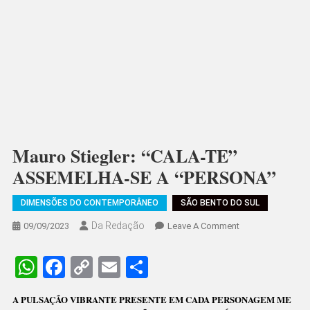
Mauro Stiegler: “CALA-TE”
ASSEMELHA-SE A “PERSONA”
DIMENSÕES DO CONTEMPORÂNEO
SÃO BENTO DO SUL
Da Redação
On
09/09/2023
Leave A Comment
Mauro
Stiegler:
WhatsApp
Facebook
Copy
Email
Share
“CALA-
Link
TE”
A PULSAÇÃO VIBRANTE PRESENTE EM CADA PERSONAGEM ME
ASSEMELHA-