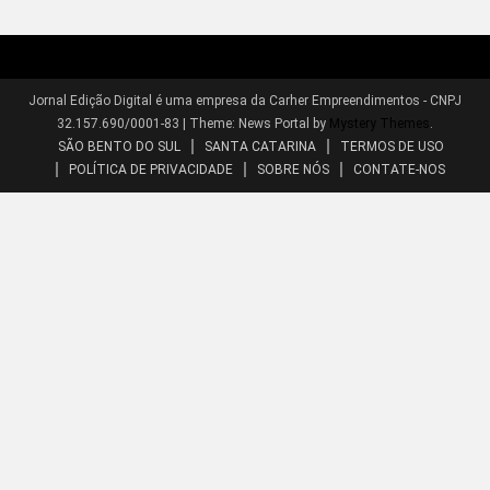
Jornal Edição Digital é uma empresa da Carher Empreendimentos - CNPJ
32.157.690/0001-83
|
Theme: News Portal by
Mystery Themes
.
SÃO BENTO DO SUL
SANTA CATARINA
TERMOS DE USO
POLÍTICA DE PRIVACIDADE
SOBRE NÓS
CONTATE-NOS