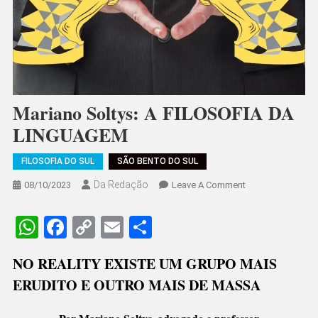
Mariano Soltys: A FILOSOFIA DA
LINGUAGEM
FILOSOFIA DO SUL
SÃO BENTO DO SUL
Da Redação
On
08/10/2023
Leave A Comment
Mariano
Soltys:
WhatsApp
Facebook
Copy
Email
Share
A
Link
FILOSOFIA
NO REALITY EXISTE UM GRUPO MAIS
DA
ERUDITO E OUTRO MAIS DE MASSA
LINGUAGEM