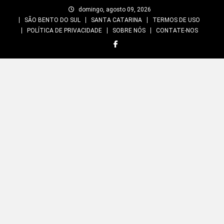
Skip
domingo, agosto 09, 2026
to
SÃO BENTO DO SUL
SANTA CATARINA
TERMOS DE USO
content
POLÍTICA DE PRIVACIDADE
SOBRE NÓS
CONTATE-NOS