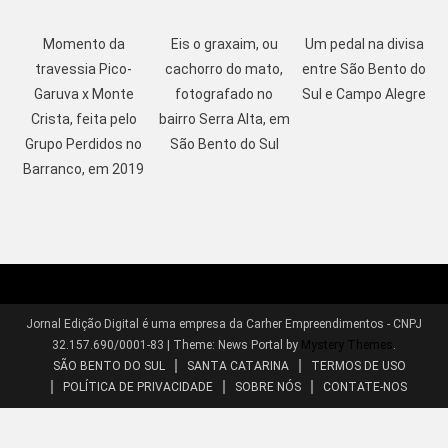
Momento da
Eis o graxaim, ou
Um pedal na divisa
travessia Pico-
cachorro do mato,
entre São Bento do
Garuva x Monte
fotografado no
Sul e Campo Alegre
Crista, feita pelo
bairro Serra Alta, em
Grupo Perdidos no
São Bento do Sul
Barranco, em 2019
Jornal Edição Digital é uma empresa da Carher Empreendimentos - CNPJ
32.157.690/0001-83
|
Theme: News Portal by
Mystery Themes
.
SÃO BENTO DO SUL
SANTA CATARINA
TERMOS DE USO
POLÍTICA DE PRIVACIDADE
SOBRE NÓS
CONTATE-NOS