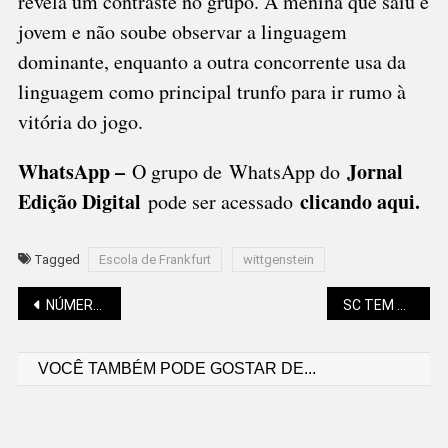
revela um contraste no grupo. A menina que saiu é
jovem e não soube observar a linguagem
dominante, enquanto a outra concorrente usa da
linguagem como principal trunfo para ir rumo à
vitória do jogo.
WhatsApp –
Jornal
O grupo de WhatsApp do
Edição Digital
clicando aqui.
pode ser acessado
Tagged
Escola de Frankfurt
wittgenstein
Navegação
NÚMERO DE MEIs EM SC CRESCE 21%
SC TEM RODOVIAS INTERDITADAS; VEJA QUAIS
VOCÊ TAMBÉM PODE GOSTAR DE...
de