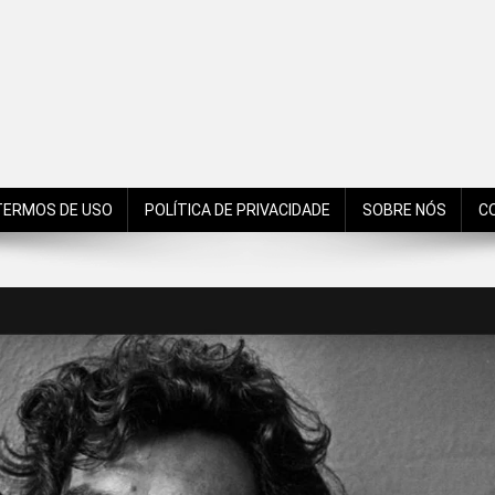
de São Bento do Sul, Santa Catarina, Brasil, Américas, Mundo!
TERMOS DE USO
POLÍTICA DE PRIVACIDADE
SOBRE NÓS
C