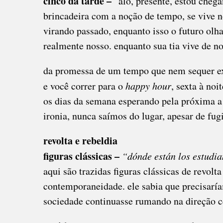
cinco da tarde –
“alô, presente, estou chega
brincadeira com a noção de tempo, se vive 
virando passado, enquanto isso o futuro olh
realmente nosso. enquanto sua tia vive de no
da promessa de um tempo que nem sequer exi
e você correr para o
happy hour
, sexta à noi
os dias da semana esperando pela próxima a 
ironia, nunca saímos do lugar, apesar de fu
revolta e rebeldia
figuras clássicas –
“dónde están los estudia
aqui são trazidas figuras clássicas de revol
contemporaneidade. ele sabia que precisaríam
sociedade continuasse rumando na direção ce