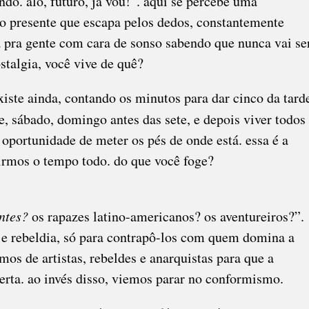
ndo. alô, futuro, já vou!”. aqui se percebe uma
no presente que escapa pelos dedos, constantemente
a pra gente com cara de sonso sabendo que nunca vai se
stalgia, você vive de quê?
ste ainda, contando os minutos para dar cinco da tard
te, sábado, domingo antes das sete, e depois viver todos
oportunidade de meter os pés de onde está. essa é a
girmos o tempo todo. do que você foge?
ntes?
os rapazes latino-americanos? os aventureiros?”.
ta e rebeldia, só para contrapô-los com quem domina a
os de artistas, rebeldes e anarquistas para que a
rta. ao invés disso, viemos parar no conformismo.