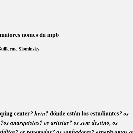
s maiores nomes da mpb
Guillerme Slominsky
pping center
? hein?
dónde están los estudiantes
? os
?os anarquistas? os artistas? os sem destino, os
alditos? os renegados? os sonhadores? esperávamos o