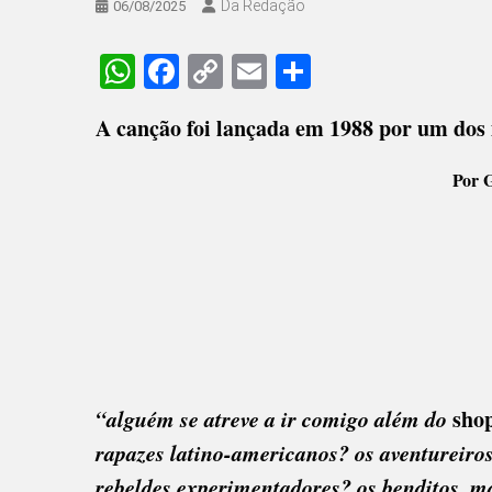
Da Redação
06/08/2025
WhatsApp
Facebook
Copy
Email
Share
Link
A canção foi lançada em 1988 por um do
Por 
“alguém se atreve a ir comigo além do
sho
rapazes latino-americanos? os aventureiros
rebeldes experimentadores? os benditos, m