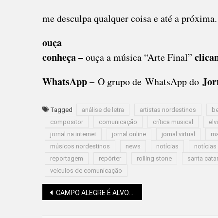
me desculpa qualquer coisa e até a próxima.
ouça
conheça –
clica
ouça a música “Arte Final”
WhatsApp –
Jorn
O grupo de WhatsApp do
Tagged
análise de letra
artistas nordestinos
be
compositor
comunicação
crítica musical
elv
jornal na internet
jornal online
jornal virtual
ma
músicos nordestinos
news
notícias
notícias
reportagem
repórter
rolling stone
santa cata
veículos de comunicação
Navegação
CAMPO ALEGRE É ALVO DE OPERAÇÃO DE FORÇA-TAREFA DA POLÍCIA FEDERAL