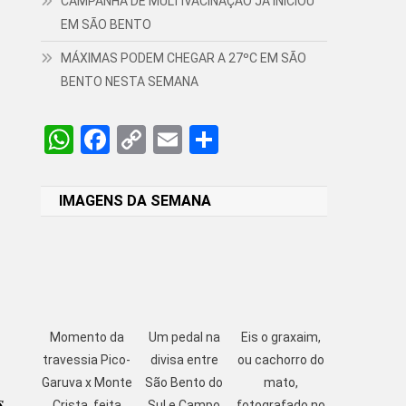
CAMPANHA DE MULTIVACINAÇÃO JÁ INICIOU
EM SÃO BENTO
MÁXIMAS PODEM CHEGAR A 27ºC EM SÃO
BENTO NESTA SEMANA
WhatsApp
Facebook
Copy
Email
Share
Link
IMAGENS DA SEMANA
Momento da
Um pedal na
Eis o graxaim,
travessia Pico-
divisa entre
ou cachorro do
Garuva x Monte
São Bento do
mato,
s
Crista, feita
Sul e Campo
fotografado no