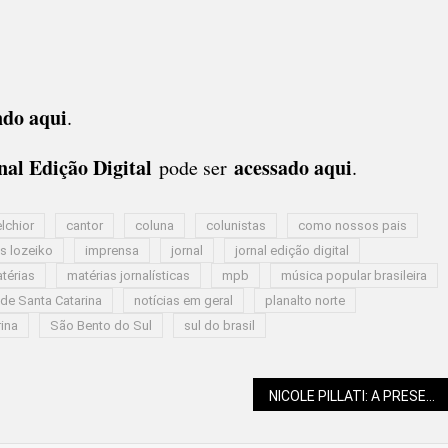
ndo aqui
.
al Edição Digital
acessado aqui
pode ser
.
lchior
cantor
coluna
colunistas
como nossos pais
is lozeiko
imprensa
jornal
jornal edição digital
térias
matérias jornalísticas
mpb
música popular brasileira
 de Santa Catarina
notícias em geral
planalto norte
rina
São Bento do Sul
sul do brasil
NICOLE PILLATI: A PRESENÇA DE UM PAI É IGUALMENTE IMPORTANTE