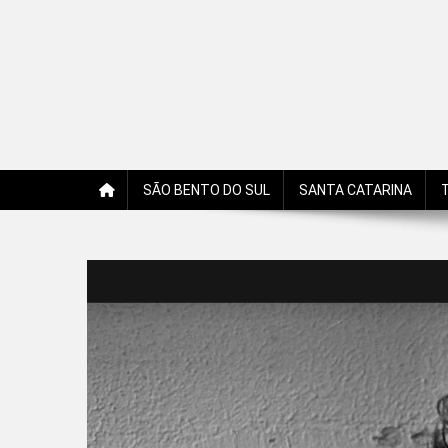
Jornal Edição Digital
Jornal com notícias, opiniões, charges, fotos e receitas 
SÃO BENTO DO SUL
SANTA CATARINA