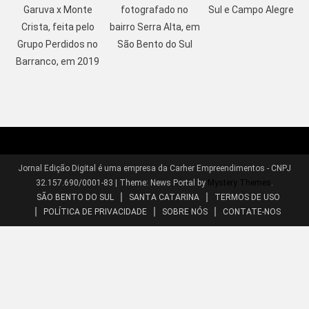
Garuva x Monte
fotografado no
Sul e Campo Alegre
Crista, feita pelo
bairro Serra Alta, em
Grupo Perdidos no
São Bento do Sul
Barranco, em 2019
Jornal Edição Digital é uma empresa da Carher Empreendimentos - CNPJ
32.157.690/0001-83
|
Theme: News Portal by
Mystery Themes
.
SÃO BENTO DO SUL
SANTA CATARINA
TERMOS DE USO
POLÍTICA DE PRIVACIDADE
SOBRE NÓS
CONTATE-NOS