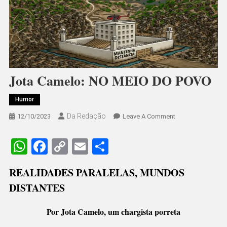
Jota Camelo: NO MEIO DO POVO
Humor
Da Redação
On
12/10/2023
Leave A Comment
Jota
Camelo:
WhatsApp
Facebook
Copy
Email
Share
NO
Link
MEIO
REALIDADES PARALELAS, MUNDOS
DO
DISTANTES
POVO
Por Jota Camelo, um chargista porreta