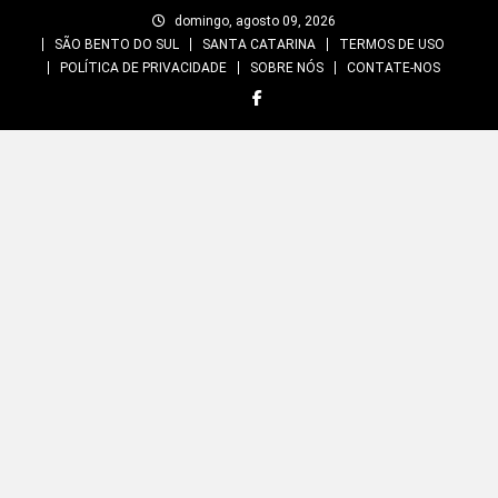
Skip
domingo, agosto 09, 2026
to
SÃO BENTO DO SUL
SANTA CATARINA
TERMOS DE USO
content
POLÍTICA DE PRIVACIDADE
SOBRE NÓS
CONTATE-NOS