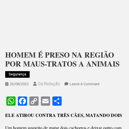
HOMEM É PRESO NA REGIÃO
POR MAUS-TRATOS A ANIMAIS
Segurança
Da Redação
On
26/08/2023
Leave A Comment
HOMEM
É
WhatsApp
Facebook
Copy
Email
Share
PRESO
Link
NA
ELE ATIROU CONTRA TRÊS CÃES, MATANDO DOIS
REGIÃO
POR
Um homem suspeito de matar dois cachorros e deixar outro com