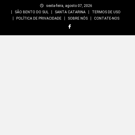
Skip
sexta-feira, agosto 07, 2026
to
SÃO BENTO DO SUL
SANTA CATARINA
TERMOS DE USO
content
POLÍTICA DE PRIVACIDADE
SOBRE NÓS
CONTATE-NOS