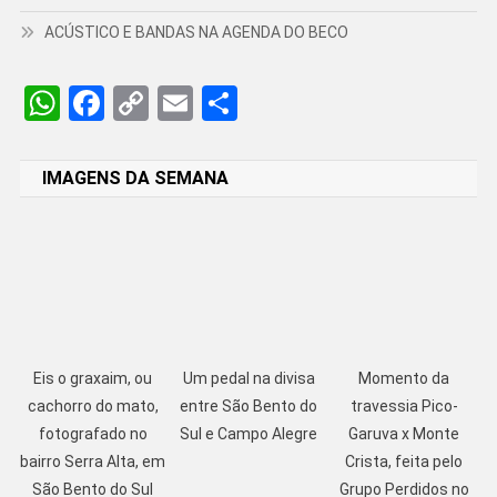
ACÚSTICO E BANDAS NA AGENDA DO BECO
WhatsApp
Facebook
Copy
Email
Share
Link
IMAGENS DA SEMANA
Eis o graxaim, ou
Um pedal na divisa
Momento da
cachorro do mato,
entre São Bento do
travessia Pico-
fotografado no
Sul e Campo Alegre
Garuva x Monte
bairro Serra Alta, em
Crista, feita pelo
São Bento do Sul
Grupo Perdidos no