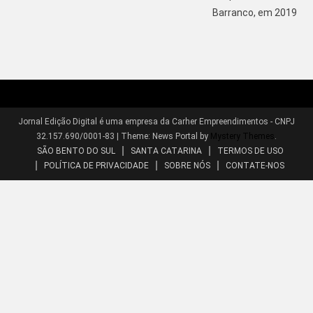
Barranco, em 2019
Jornal Edição Digital é uma empresa da Carher Empreendimentos - CNPJ
32.157.690/0001-83
|
Theme: News Portal by
Mystery Themes
.
SÃO BENTO DO SUL
SANTA CATARINA
TERMOS DE USO
POLÍTICA DE PRIVACIDADE
SOBRE NÓS
CONTATE-NOS