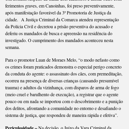
MAUS-
ferimentos graves, em Canoinhas, foi preso preventivamente,
TRATOS
após manifestação favorável da 3ª Promotoria de Justiça da
A
cidade. A Justiça Criminal da Comarca atendeu representação
ANIMAIS
da Polícia Civil e decretou a prisão preventiva do acusado e
deferiu os mandados de busca e apreensão na residência do
investigado. O cumprimento dos mandados aconteceu nesta
semana.
Para o promotor Luan de Moraes Melo, “o modo nefasto como
os crimes foram praticados demonstra o especial perigo concreto
da conduta do agente: o assassinato dos cães, com premeditação,
ocorreu na presença de diversas crianças (causando presumível
trauma) e adultos da vizinhança, com disparos de arma de fogo
(meio cruel e barulhento de execução), a registrar que o agente
pouco ou em nada se importou com o descobrimento e a punição
dos delitos, afrontando a comunidade no entorno e desafiando o
sistema de justiça, que respondeu de maneira rápida e efetiva”.
Periculosidade –
Na decisão, o Juízo da Vara Criminal da