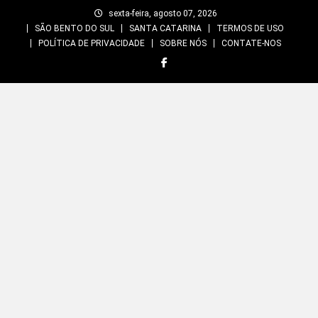
Skip
sexta-feira, agosto 07, 2026
to
SÃO BENTO DO SUL
SANTA CATARINA
TERMOS DE USO
content
POLÍTICA DE PRIVACIDADE
SOBRE NÓS
CONTATE-NOS