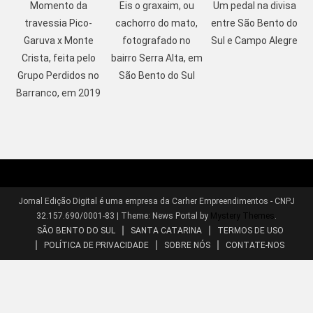
Momento da
Eis o graxaim, ou
Um pedal na divisa
travessia Pico-
cachorro do mato,
entre São Bento do
Garuva x Monte
fotografado no
Sul e Campo Alegre
Crista, feita pelo
bairro Serra Alta, em
Grupo Perdidos no
São Bento do Sul
Barranco, em 2019
Jornal Edição Digital é uma empresa da Carher Empreendimentos - CNPJ
32.157.690/0001-83
|
Theme: News Portal by
Mystery Themes
.
SÃO BENTO DO SUL
SANTA CATARINA
TERMOS DE USO
POLÍTICA DE PRIVACIDADE
SOBRE NÓS
CONTATE-NOS