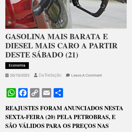
GASOLINA MAIS BARATA E
DIESEL MAIS CARO A PARTIR
DESTE SÁBADO (21)
Economia
Da Redação
On
20/10/2023
Leave A Comment
GASOLINA
MAIS
WhatsApp
Facebook
Copy
Email
Share
BARATA
Link
E
REAJUSTES FORAM ANUNCIADOS NESTA
DIESEL
SEXTA-FEIRA (20) PELA PETROBRAS, E
MAIS
CARO
SÃO VÁLIDOS PARA OS PREÇOS NAS
A