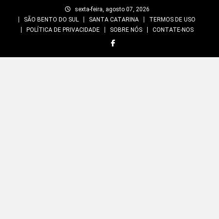
Skip
sexta-feira, agosto 07, 2026
to
SÃO BENTO DO SUL
SANTA CATARINA
TERMOS DE USO
content
POLÍTICA DE PRIVACIDADE
SOBRE NÓS
CONTATE-NOS