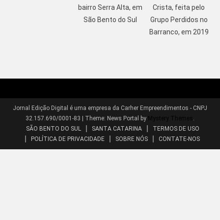
bairro Serra Alta, em
Crista, feita pelo
São Bento do Sul
Grupo Perdidos no
Barranco, em 2019
Jornal Edição Digital é uma empresa da Carher Empreendimentos - CNPJ
32.157.690/0001-83
|
Theme: News Portal by
Mystery Themes
.
SÃO BENTO DO SUL
SANTA CATARINA
TERMOS DE USO
POLÍTICA DE PRIVACIDADE
SOBRE NÓS
CONTATE-NOS