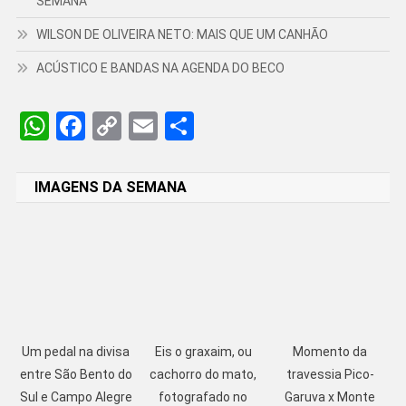
SEMANA
WILSON DE OLIVEIRA NETO: MAIS QUE UM CANHÃO
ACÚSTICO E BANDAS NA AGENDA DO BECO
WhatsApp
Facebook
Copy
Email
Share
Link
IMAGENS DA SEMANA
Um pedal na divisa
Eis o graxaim, ou
Momento da
entre São Bento do
cachorro do mato,
travessia Pico-
Sul e Campo Alegre
fotografado no
Garuva x Monte