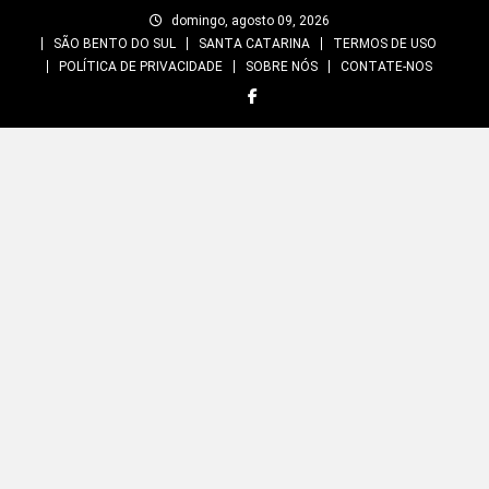
Skip
domingo, agosto 09, 2026
to
SÃO BENTO DO SUL
SANTA CATARINA
TERMOS DE USO
content
POLÍTICA DE PRIVACIDADE
SOBRE NÓS
CONTATE-NOS