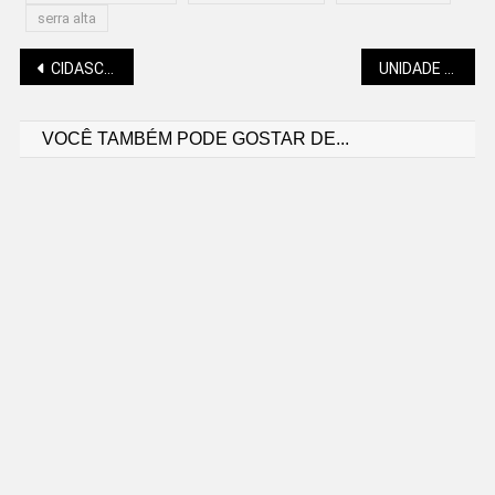
serra alta
Navegação
CIDASC ABRE CONSULTA PÚBLICA SOBRE PESTICIDAS
UNIDADE MÓVEL DE ULTRASSONOGRAFIA VOLTA A ATENDER
VOCÊ TAMBÉM PODE GOSTAR DE...
de
Post