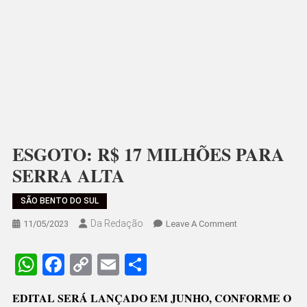
ESGOTO: R$ 17 MILHÕES PARA
SERRA ALTA
SÃO BENTO DO SUL
Da Redação
On
11/05/2023
Leave A Comment
ESGOTO:
R$
WhatsApp
Facebook
Copy
Email
Share
17
Link
MILHÕES
EDITAL SERÁ LANÇADO EM JUNHO, CONFORME O
PARA