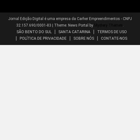
Jornal Edição Digital é uma empresa da Carher Empreendimentos - CNPJ
32.157.690/0001-83
|
Theme: News Portal by
Mystery Themes
.
SÃO BENTO DO SUL
SANTA CATARINA
TERMOS DE USO
POLÍTICA DE PRIVACIDADE
SOBRE NÓS
CONTATE-NOS