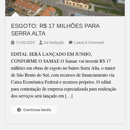
ESGOTO: R$ 17 MILHÕES PARA
SERRA ALTA
On
11/05/2023
Da Redação
Leave A Comment
ESGOTO:
EDITAL SERÁ LANÇADO EM JUNHO,
R$
CONFORME O SAMAE O Samae vai investir R$ 17
17
milhões em obras de esgoto no bairro Serra Alta, o maior
MILHÕES
de São Bento do Sul, com recursos de financiamento via
PARA
Caixa Econômica Federal e recursos próprios. O edital
SERRA
para contratação de empresa especializada para realização
ALTA
dos serviços será lançado em […]
Continue lendo