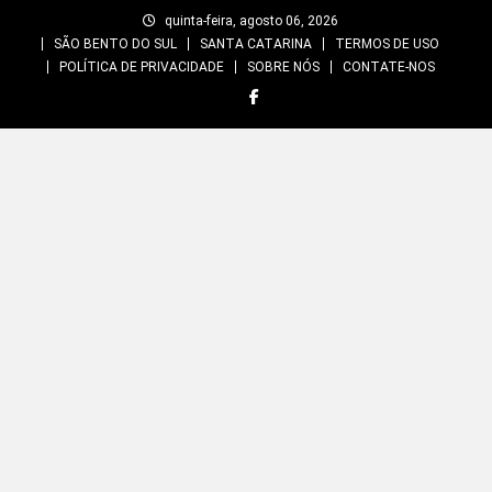
Skip
quinta-feira, agosto 06, 2026
to
SÃO BENTO DO SUL
SANTA CATARINA
TERMOS DE USO
content
POLÍTICA DE PRIVACIDADE
SOBRE NÓS
CONTATE-NOS