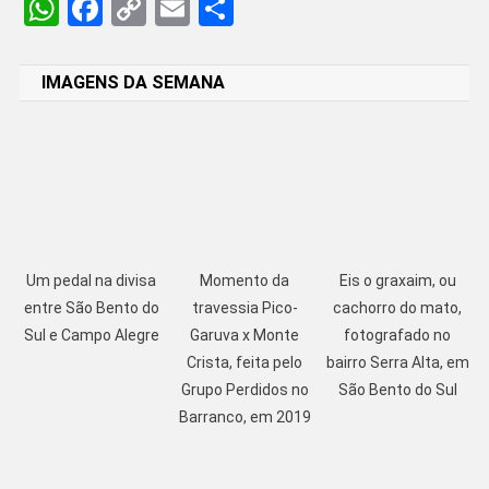
WhatsApp
Facebook
Copy
Email
Share
Link
IMAGENS DA SEMANA
Um pedal na divisa
Momento da
Eis o graxaim, ou
entre São Bento do
travessia Pico-
cachorro do mato,
Sul e Campo Alegre
Garuva x Monte
fotografado no
Crista, feita pelo
bairro Serra Alta, em
Grupo Perdidos no
São Bento do Sul
Barranco, em 2019