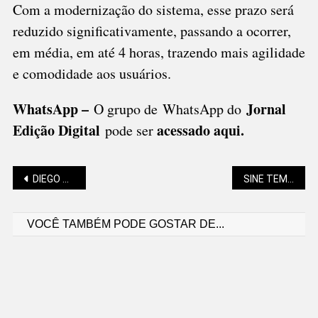
Com a modernização do sistema, esse prazo será
reduzido significativamente, passando a ocorrer,
em média, em até 4 horas, trazendo mais agilidade
e comodidade aos usuários.
WhatsApp –
Jornal
O grupo de WhatsApp do
Edição Digital
acessado aqui
.
pode ser
Navegação
DIEGO ANDRADE: VIOLÊNCIA E BURGUESIA, UMA ENGRENAGEM HISTÓRICA
SINE TEM 8,8 MIL VAGAS EM ABERTO, 200 DELAS EM SÃO BENTO DO SUL
VOCÊ TAMBÉM PODE GOSTAR DE...
de
Post