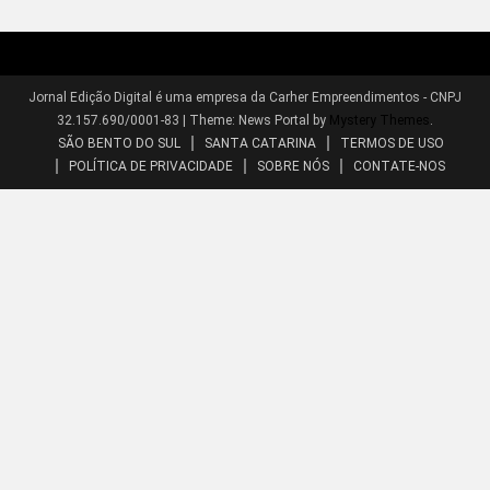
Jornal Edição Digital é uma empresa da Carher Empreendimentos - CNPJ
32.157.690/0001-83
|
Theme: News Portal by
Mystery Themes
.
SÃO BENTO DO SUL
SANTA CATARINA
TERMOS DE USO
POLÍTICA DE PRIVACIDADE
SOBRE NÓS
CONTATE-NOS