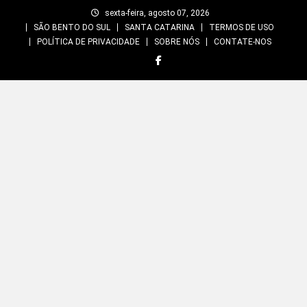
Skip
sexta-feira, agosto 07, 2026
to
SÃO BENTO DO SUL
SANTA CATARINA
TERMOS DE USO
content
POLÍTICA DE PRIVACIDADE
SOBRE NÓS
CONTATE-NOS