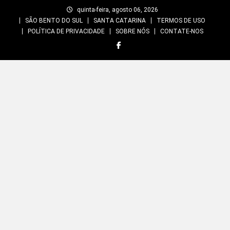
Skip
quinta-feira, agosto 06, 2026
to
SÃO BENTO DO SUL
SANTA CATARINA
TERMOS DE USO
content
POLÍTICA DE PRIVACIDADE
SOBRE NÓS
CONTATE-NOS