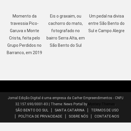
Momento da
Eis o graxaim, ou
Um pedal na divisa
travessia Pico-
cachorro do mato,
entre São Bento do
Garuva x Monte
fotografado no
Sul e Campo Alegre
Crista, feita pelo
bairro Serra Alta, em
Grupo Perdidos no
São Bento do Sul
Barranco, em 2019
Jornal Edição Digital é uma empresa da Carher Empreendimentos - CNPJ
32.157.690/0001-83
|
Theme: News Portal by
Mystery Themes
.
SÃO BENTO DO SUL
SANTA CATARINA
TERMOS DE USO
POLÍTICA DE PRIVACIDADE
SOBRE NÓS
CONTATE-NOS