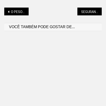
Navegação
O PESO VAI TOMAR CONTA DO BECO!
SEGURANÇA ESCOLAR SERÁ DEBATIDA EM SEMINÁRIO REGIONAL
VOCÊ TAMBÉM PODE GOSTAR DE...
de
Post