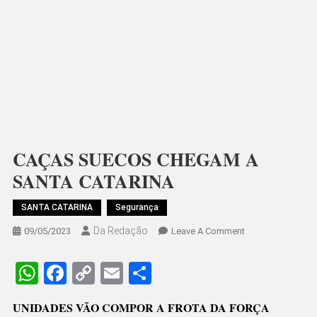
CAÇAS SUECOS CHEGAM A
SANTA CATARINA
SANTA CATARINA
Segurança
Da Redação
On
09/05/2023
Leave A Comment
CAÇAS
SUECOS
WhatsApp
Facebook
Copy
Email
Share
CHEGAM
Link
A
UNIDADES VÃO COMPOR A FROTA DA FORÇA
SANTA