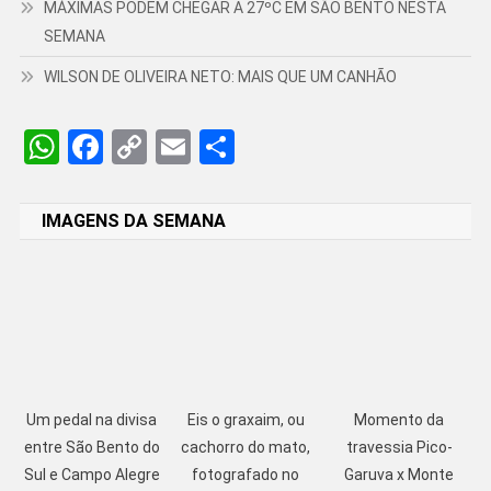
MÁXIMAS PODEM CHEGAR A 27ºC EM SÃO BENTO NESTA
SEMANA
WILSON DE OLIVEIRA NETO: MAIS QUE UM CANHÃO
WhatsApp
Facebook
Copy
Email
Share
Link
IMAGENS DA SEMANA
Um pedal na divisa
Eis o graxaim, ou
Momento da
entre São Bento do
cachorro do mato,
travessia Pico-
Sul e Campo Alegre
fotografado no
Garuva x Monte