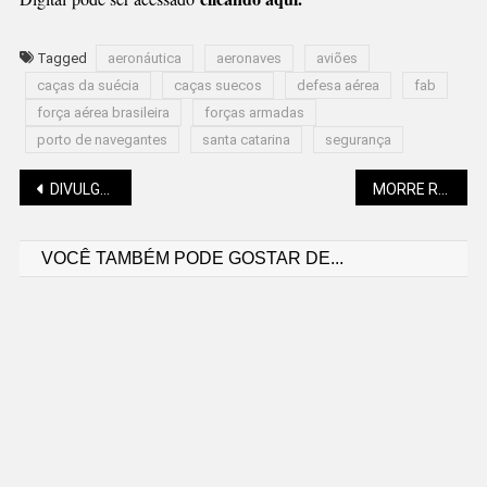
Tagged
aeronáutica
aeronaves
aviões
caças da suécia
caças suecos
defesa aérea
fab
força aérea brasileira
forças armadas
porto de navegantes
santa catarina
segurança
Navegação
DIVULGADOS OS FINALISTAS DO PRÊMIO INOVAÇÃO CATARINENSE
MORRE RITA LEE
VOCÊ TAMBÉM PODE GOSTAR DE...
de
Post