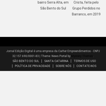
bairro Serra Alta, em
Crista, feita pelo
São Bento do Sul
Grupo Perdidos no
Barranco, em 2019
Jornal Edição Digital é uma empresa da Carher Empreendimentos - CNPJ
32.157.690/0001-83
|
Theme: News Portal by
Mystery Themes
.
SÃO BENTO DO SUL
SANTA CATARINA
TERMOS DE USO
POLÍTICA DE PRIVACIDADE
SOBRE NÓS
CONTATE-NOS