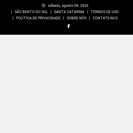
Skip
sábado, agosto 08, 2026
to
SÃO BENTO DO SUL
SANTA CATARINA
TERMOS DE USO
content
POLÍTICA DE PRIVACIDADE
SOBRE NÓS
CONTATE-NOS