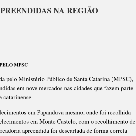
APREENDIDAS NA REGIÃO
LADAS
ES
 PELO MPSC
ENDIDAS
da pelo Ministério Público de Santa Catarina (MPSC),
ÃO
eendidas em nove mercados nas cidades que fazem parte
 catarinense.
belecimentos em Papanduva mesmo, onde foi recolhida
tabelecimentos em Monte Castelo, com o recolhimento de
rcadoria apreendida foi descartada de forma correta