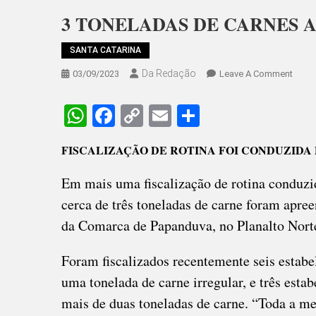
3 TONELADAS DE CARNES 
SANTA CATARINA
Da Redação
On
03/09/2023
Leave A Comment
3
TONE
WhatsApp
Facebook
Copy
Email
Share
DE
Link
CARN
FISCALIZAÇÃO DE ROTINA FOI CONDUZIDA
APRE
NA
Em mais uma fiscalização de rotina conduzi
REGI
cerca de três toneladas de carne foram apr
da Comarca de Papanduva, no Planalto Norte
Foram fiscalizados recentemente seis esta
uma tonelada de carne irregular, e três es
mais de duas toneladas de carne. “Toda a me