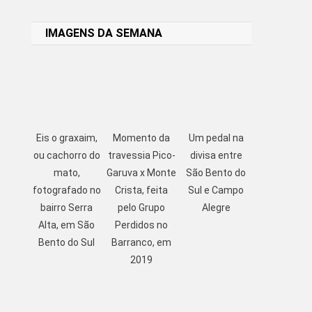
Link
IMAGENS DA SEMANA
Eis o graxaim,
Momento da
Um pedal na
ou cachorro do
travessia Pico-
divisa entre
mato,
Garuva x Monte
São Bento do
fotografado no
Crista, feita
Sul e Campo
bairro Serra
pelo Grupo
Alegre
Alta, em São
Perdidos no
Bento do Sul
Barranco, em
2019