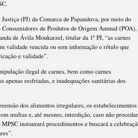
SC.
e Justiça (PJ) da Comarca de Papanduva, por meio do
os Consumidores de Produtos de Origem Animal (POA),
a de Ávila Moukarzel, titular da 1ª PJ, “as carnes
am validade vencida ou sem informação e rótulo que
ricação e validade”.
nipulação ilegal de carnes, bem como carnes
s apenas resfriadas, e inadequações sanitárias dos
reensão dos alimentos irregulares, os estabelecimentos
 com multas e, até mesmo, interdição, caso não proced
 o MPSC instaurará procedimentos e buscará a celebraç
res”.