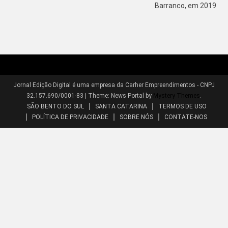
Barranco, em 2019
Jornal Edição Digital é uma empresa da Carher Empreendimentos - CNPJ
32.157.690/0001-83
|
Theme: News Portal by
Mystery Themes
.
SÃO BENTO DO SUL
SANTA CATARINA
TERMOS DE USO
POLÍTICA DE PRIVACIDADE
SOBRE NÓS
CONTATE-NOS