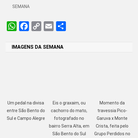
SEMANA
WhatsApp
Facebook
Copy
Email
Share
Link
IMAGENS DA SEMANA
Um pedal na divisa
Eis o graxaim, ou
Momento da
entre São Bento do
cachorro do mato,
travessia Pico-
Sul e Campo Alegre
fotografado no
Garuva x Monte
bairro Serra Alta, em
Crista, feita pelo
São Bento do Sul
Grupo Perdidos no