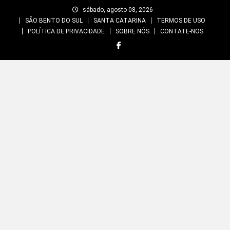
Skip
sábado, agosto 08, 2026
to
SÃO BENTO DO SUL
SANTA CATARINA
TERMOS DE USO
content
POLÍTICA DE PRIVACIDADE
SOBRE NÓS
CONTATE-NOS