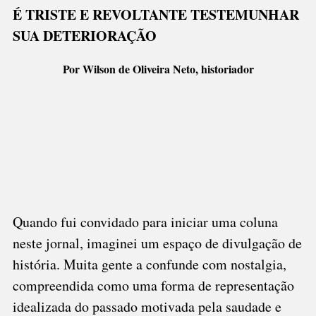
Link
Neto:
É TRISTE E REVOLTANTE TESTEMUNHAR
O
SUA DETERIORAÇÃO
PASSADO
E
O
Por Wilson de Oliveira Neto, historiador
PRESENTE
DA
DONA
FRANCISCA
Quando fui convidado para iniciar uma coluna
neste jornal, imaginei um espaço de divulgação de
história. Muita gente a confunde com nostalgia,
compreendida como uma forma de representação
idealizada do passado motivada pela saudade e