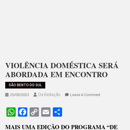
VIOLÊNCIA DOMÉSTICA SERÁ
ABORDADA EM ENCONTRO
SÃO BENTO DO SUL
Da Redação
On
25/09/2023
Leave A Comment
VIOLÊNCIA
DOMÉSTICA
WhatsApp
Facebook
Copy
Email
Share
SERÁ
Link
ABORDADA
MAIS UMA EDIÇÃO DO PROGRAMA “DE
EM