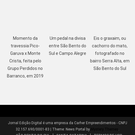
Momento da
Um pedal na divisa
Eis o graxaim, ou
travessia Pico-
entre São Bento do
cachorro do mato,
Garuva x Monte
Sul e Campo Alegre
fotografado no
Crista, feita pelo
bairro Serra Alta, em
Grupo Perdidos no
São Bento do Sul
Barranco, em 2019
Jornal Edição Digital é uma empresa da Carher Empreendimentos - CNPJ
32.157.690/0001-83
|
Theme: News Portal by
Mystery Themes
.