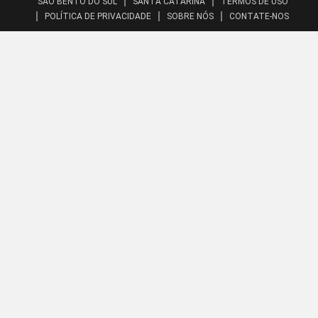
SÃO BENTO DO SUL
SANTA CATARINA
TERMOS DE USO
POLÍTICA DE PRIVACIDADE
SOBRE NÓS
CONTATE-NOS