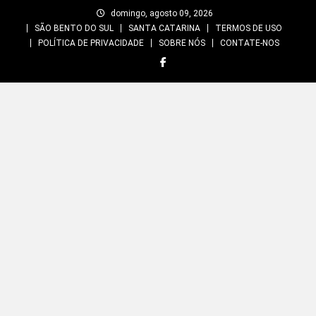
Skip
domingo, agosto 09, 2026
to
SÃO BENTO DO SUL
SANTA CATARINA
TERMOS DE USO
content
POLÍTICA DE PRIVACIDADE
SOBRE NÓS
CONTATE-NOS