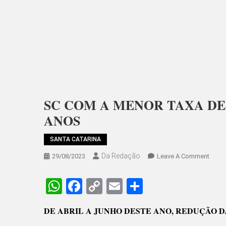
SC COM A MENOR TAXA DE
ANOS
SANTA CATARINA
Da Redação
On
29/08/2023
Leave A Comment
SC
COM
WhatsApp
Facebook
Copy
Email
Share
A
Link
MEN
DE ABRIL A JUNHO DESTE ANO, REDUÇÃO D
TAXA
DE