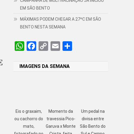
CAMPANHA DE MULTIVACINAÇÃO JÁ INICIOU
EM SÃO BENTO
MÁXIMAS PODEM CHEGAR A 27ºC EM SÃO
BENTO NESTA SEMANA
WhatsApp
Facebook
Copy
Email
Share
Link
E
IMAGENS DA SEMANA
Eis o graxaim,
Momento da
Um pedal na
ou cachorro do
travessia Pico-
divisa entre
mato,
Garuva x Monte
São Bento do
fotografado no
Crista, feita
Sul e Campo