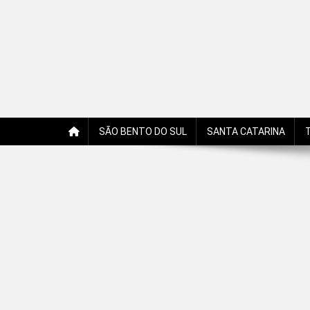
Jornal Edição Digital
Jornal com notícias, opiniões, charges, fotos e receitas 
SÃO BENTO DO SUL
SANTA CATARINA