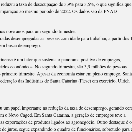
a reduziu a taxa de desocupação de 3,9% para 3,5%, o que significa que
MPREGO
 comparação ao mesmo período de 2022. Os dados são da PNAD
MOS
mos nove anos para um segundo trimestre.
S
das desempregadas as pessoas com idade para trabalhar, a partir dos 
e em busca de emprego.
arinense é um fator que sustenta o panorama positivo de empregos,
 ciclos econômicos. No segundo trimestre, são 3,9 milhões de pessoas
 primeiro trimestre. Apesar da economia estar em pleno emprego, Sant
Federação das Indústrias de Santa Catarina (Fiesc) em exercício, Ulrich
ou um papel importante na redução da taxa de desemprego, gerando cer
om o Novo Caged. Em Santa Catarina, a geração de empregos teve a
das exportações de produtos ligados ao agronegócio. Outro destaque é o
as de juros, segue expandindo o quadro de funcionários, sobretudo para 