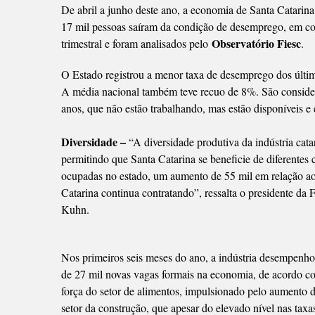
De abril a junho deste ano, a economia de Santa Catarin
DESE
17 mil pessoas saíram da condição de desemprego, em
DOS
Observatório Fiesc
trimestral e foram analisados pelo
.
ÚLTI
NOVE
O Estado registrou a menor taxa de desemprego dos últi
ANO
A média nacional também teve recuo de 8%. São considera
anos, que não estão trabalhando, mas estão disponíveis 
Diversidade –
“A diversidade produtiva da indústria cat
permitindo que Santa Catarina se beneficie de diferentes
ocupadas no estado, um aumento de 55 mil em relação ao
Catarina continua contratando”, ressalta o presidente da 
Kuhn.
Nos primeiros seis meses do ano, a indústria desempenh
de 27 mil novas vagas formais na economia, de acordo c
força do setor de alimentos, impulsionado pelo aumento 
setor da construção, que apesar do elevado nível nas tax