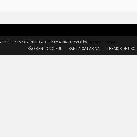
 - CNPJ 32.157.690/0001-83
|
Theme: News Portal by
Mystery Themes
.
SÃO BENTO DO SUL
SANTA CATARINA
TERMOS DE USO