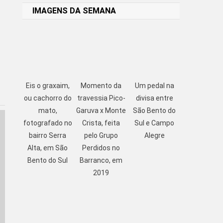
IMAGENS DA SEMANA
Eis o graxaim,
Momento da
Um pedal na
ou cachorro do
travessia Pico-
divisa entre
mato,
Garuva x Monte
São Bento do
fotografado no
Crista, feita
Sul e Campo
bairro Serra
pelo Grupo
Alegre
Alta, em São
Perdidos no
Bento do Sul
Barranco, em
2019