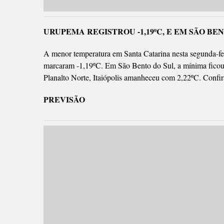
Temperatura: em elevação durante o dia e baixa à noite.
Vento: sudoeste a sudeste, fraco a moderado.
Terça-feira (16)
Tempo: sol em SC, com mais nuvens no início do dia.
Temperatura: baixa ao amanhecer com formação de geada i
elevação durante o dia.
Vento: sul/sudeste, fraco a moderado.
Quarta e quinta-feira (17 e 18)
Tempo: sol em SC, com mais nuvens e nevoeiros isolado
Temperatura: em elevação durante o dia e baixa ao aman
fraca e isolada nas áreas altas do Planalto Sul.