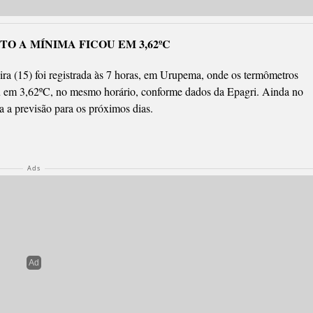
solada nas áreas mais latas do Meio-Oeste e Planalto Sul, e em
s na madrugada e amanhecer.
hecer especialmente do Oeste ao Planalto Sul, com chance de geada