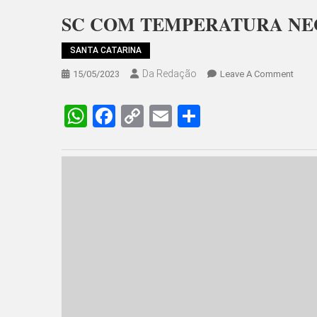
SC COM TEMPERATURA NE
SANTA CATARINA
Da Redação
On
15/05/2023
Leave A Comment
SC
COM
WhatsApp
Facebook
Copy
Email
Share
TEMP
Link
NEGA
URUPEMA REGISTROU -1,19ºC, E EM SÃO BEN
A menor temperatura em Santa Catarina nesta segunda-fei
marcaram -1,19ºC. Em São Bento do Sul, a mínima ficou
Planalto Norte, Itaiópolis amanheceu com 2,22ºC. Confira
PREVISÃO
Segunda-feira (15)
Tempo: estável com sol em SC.