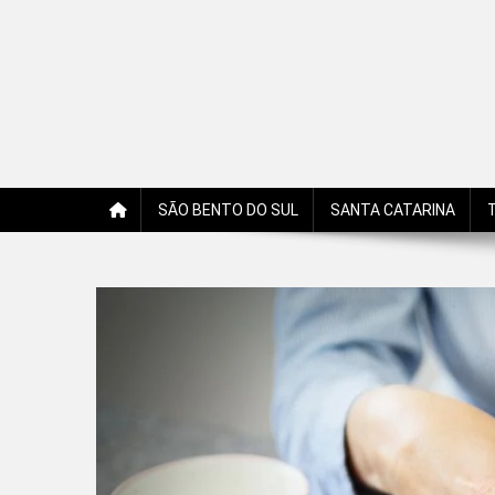
Jornal Edição Digital
Jornal com notícias, opiniões, charges, fotos e receitas 
SÃO BENTO DO SUL
SANTA CATARINA