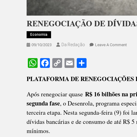
RENEGOCIAÇÃO DE DÍVIDA
Economia
Da Redação
On
09/10/2023
Leave A Comment
RENE
DE
WhatsApp
Facebook
Copy
Email
Share
DÍVID
Link
“DES
PLATAFORMA DE RENEGOCIAÇÕES F
EM
NOVA
R$ 16 bilhões na pr
Após renegociar quase
FASE
segunda fase
, o Desenrola, programa especi
terceira etapa. Nesta segunda-feira (9) foi 
dívidas bancárias e de consumo de até R$ 5 
mínimos.