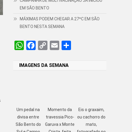
CAMPANHA DE MULTIVACINAÇÃO JÁ INICIOU
EM SÃO BENTO
MÁXIMAS PODEM CHEGAR A 27ºC EM SÃO
BENTO NESTA SEMANA
WhatsApp
Facebook
Copy
Email
Share
Link
IMAGENS DA SEMANA
a
Um pedal na
Momento da
Eis o graxaim,
divisa entre
travessia Pico-
ou cachorro do
São Bento do
Garuva x Monte
mato,
Sul e Campo
Crista, feita
fotografado no