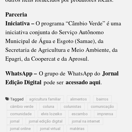
Parceria
Iniciativa –
O programa “Câmbio Verde” é uma
iniciativa conjunta do Serviço Autônomo
Municipal de Água e Esgoto (Samae), da
Secretaria de Agricultura e Meio Ambiente, da
Epagri, da Coopercat e da Aprosul.
WhatsApp –
Jornal
O grupo de WhatsApp do
Edição Digital
acessado aqui
pode ser
.
Tagged
agricultura familiar
alimentos
bairros
câmbio verde
coluna
colunistas
comunicação
comunidade
elvis lozeiko
escambo
imprensa
jornal
jornal edição digital
jornal na internet
jornal online
jornal virtual
matérias