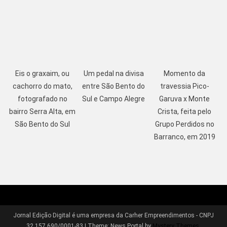
Eis o graxaim, ou
Um pedal na divisa
Momento da
cachorro do mato,
entre São Bento do
travessia Pico-
fotografado no
Sul e Campo Alegre
Garuva x Monte
bairro Serra Alta, em
Crista, feita pelo
São Bento do Sul
Grupo Perdidos no
Barranco, em 2019
Jornal Edição Digital é uma empresa da Carher Empreendimentos - CNPJ
32.157.690/0001-83
|
Theme: News Portal by
Mystery Themes
.