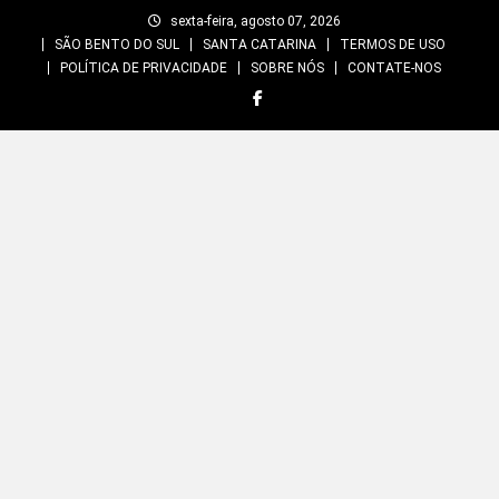
Skip
sexta-feira, agosto 07, 2026
to
SÃO BENTO DO SUL
SANTA CATARINA
TERMOS DE USO
content
POLÍTICA DE PRIVACIDADE
SOBRE NÓS
CONTATE-NOS