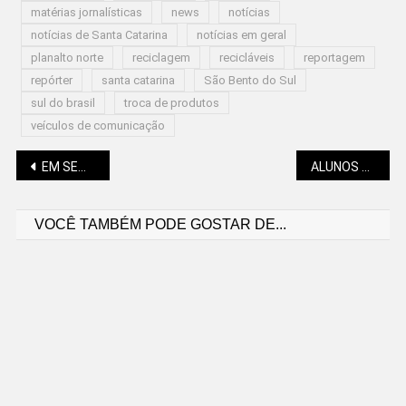
matérias jornalísticas
news
notícias
notícias de Santa Catarina
notícias em geral
planalto norte
reciclagem
recicláveis
reportagem
repórter
santa catarina
São Bento do Sul
sul do brasil
troca de produtos
veículos de comunicação
Navegação
EM SEMANA DE MUDANÇA DE ESTAÇÃO, PREVISÃO NÃO INDICA CHUVA
ALUNOS COMEÇAM A RECEBER CARTÃO ELETRÔNICO DE TRANSPORTE ESCOLAR
VOCÊ TAMBÉM PODE GOSTAR DE...
de
Post