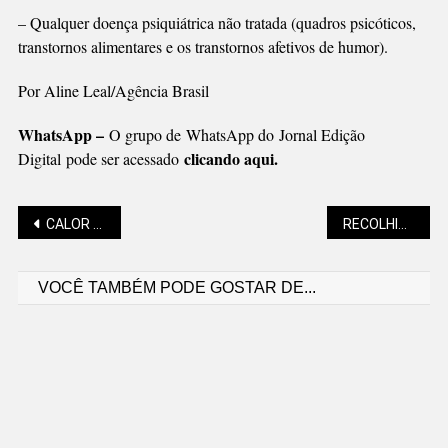
– Qualquer doença psiquiátrica não tratada (quadros psicóticos,
transtornos alimentares e os transtornos afetivos de humor).
Por Aline Leal/Agência Brasil
WhatsApp –
O grupo de WhatsApp do Jornal Edição
clicando aqui.
Digital pode ser acessado
Navegação
CALOR VAI MARCAR A SEMANA, CONFORME A PREVISÃO
RECOLHIDAS 29 TONELADAS DE MATERIAIS
VOCÊ TAMBÉM PODE GOSTAR DE...
de
Post