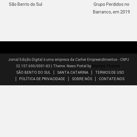
São Bento do Sul
Grupo Perdidos no
Barranco, em 2019
Jornal Edição Digital é uma empresa da Carher Empreendimentos - CNPJ
32.157.690/0001-83
|
Theme: News Portal by
Mystery Themes
.
SÃO BENTO DO SUL
SANTA CATARINA
TERMOS DE USO
POLÍTICA DE PRIVACIDADE
SOBRE NÓS
CONTATE-NOS