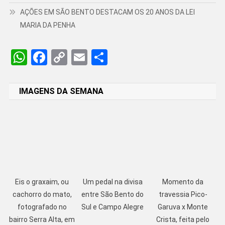
AÇÕES EM SÃO BENTO DESTACAM OS 20 ANOS DA LEI
MARIA DA PENHA
WhatsApp
Facebook
Copy
Email
Share
Link
IMAGENS DA SEMANA
Eis o graxaim, ou
Um pedal na divisa
Momento da
cachorro do mato,
entre São Bento do
travessia Pico-
fotografado no
Sul e Campo Alegre
Garuva x Monte
bairro Serra Alta, em
Crista, feita pelo