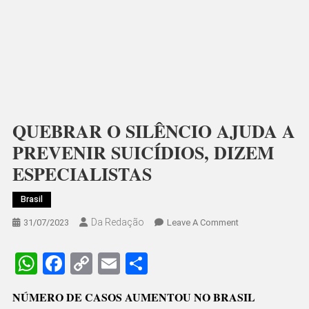
QUEBRAR O SILÊNCIO AJUDA A
PREVENIR SUICÍDIOS, DIZEM
ESPECIALISTAS
Brasil
Da Redação
On
31/07/2023
Leave A Comment
QUEBRAR
O
WhatsApp
Facebook
Copy
Email
Share
SILÊNCIO
Link
AJUDA
NÚMERO DE CASOS AUMENTOU NO BRASIL
A