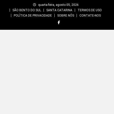
Skip
quarta-feira, agosto 05, 2026
to
SÃO BENTO DO SUL
SANTA CATARINA
TERMOS DE USO
content
POLÍTICA DE PRIVACIDADE
SOBRE NÓS
CONTATE-NOS