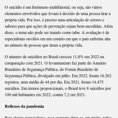
PREVENIR
O suicídio é um fenômeno multifatorial, ou seja, são vários
SUICÍDIOS,
elementos envolvidos que levam à decisão de uma pessoa tirar a
DIZEM
própria vida. Por isso, é preciso uma articulação de setores e
ESPECIALISTAS
saberes para que ações de prevenção sejam bem-sucedidas. Além
disso, o tema não pode ser tratado como tabu. A avaliação é de
especialistas ouvidos em um cenário em que o país enfrenta alta
no número de pessoas que tiram a própria vida.
O número de suicídios no Brasil cresceu 11,8% em 2022 na
comparação com 2021. O levantamento faz parte do Anuário
Brasileiro de Segurança Pública, do Fórum Brasileiro de
Segurança Pública, divulgado em julho. Em 2022, foram 16.262
registros, uma média de 44 por dia. Em 2021, foram 14.475
suicídios. Em termos proporcionais, o Brasil teve 8 suicídios por
100 mil habitantes em 2022, contra 7,2 em 2021.
Reflexos da pandemia
Para alguns especialistas, esse aumento deve-se, em muito, pelos