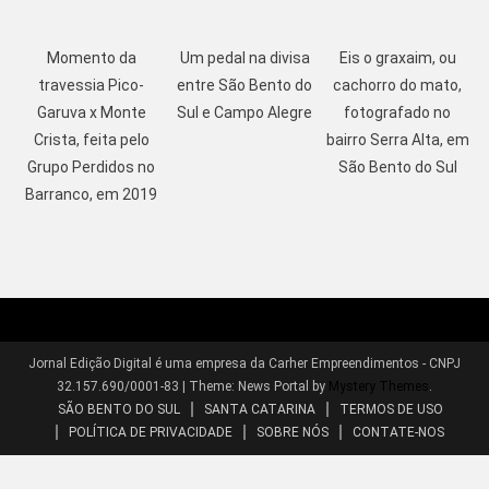
Momento da
Um pedal na divisa
Eis o graxaim, ou
travessia Pico-
entre São Bento do
cachorro do mato,
Garuva x Monte
Sul e Campo Alegre
fotografado no
Crista, feita pelo
bairro Serra Alta, em
Grupo Perdidos no
São Bento do Sul
Barranco, em 2019
Jornal Edição Digital é uma empresa da Carher Empreendimentos - CNPJ
32.157.690/0001-83
|
Theme: News Portal by
Mystery Themes
.
SÃO BENTO DO SUL
SANTA CATARINA
TERMOS DE USO
POLÍTICA DE PRIVACIDADE
SOBRE NÓS
CONTATE-NOS