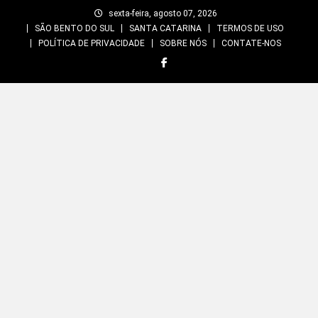
Skip
sexta-feira, agosto 07, 2026
to
SÃO BENTO DO SUL
SANTA CATARINA
TERMOS DE USO
content
POLÍTICA DE PRIVACIDADE
SOBRE NÓS
CONTATE-NOS