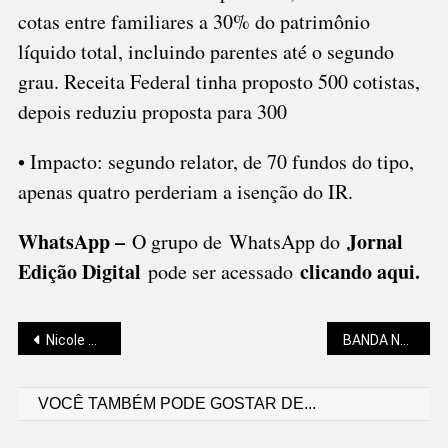
cotas entre familiares a 30% do patrimônio
líquido total, incluindo parentes até o segundo
grau. Receita Federal tinha proposto 500 cotistas,
depois reduziu proposta para 300
• Impacto: segundo relator, de 70 fundos do tipo,
apenas quatro perderiam a isenção do IR.
WhatsApp –
Jornal
O grupo de WhatsApp do
Edição Digital
clicando aqui.
pode ser acessado
Navegação
Nicole Pillati: A VIDA É UM LINDO MILAGRE DIÁRIO!
BANDA NORUEGUESA NO MAGOS BAR, NESTA QUINTA (26)
VOCÊ TAMBÉM PODE GOSTAR DE...
de