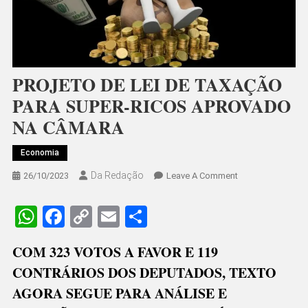
PROJETO DE LEI DE TAXAÇÃO
PARA SUPER-RICOS APROVADO
NA CÂMARA
Economia
Da Redação
On
26/10/2023
Leave A Comment
PROJETO
DE
WhatsApp
Facebook
Copy
Email
Share
LEI
Link
DE
COM 323 VOTOS A FAVOR E 119
TAXAÇÃO
CONTRÁRIOS DOS DEPUTADOS, TEXTO
PARA
SUPER-
AGORA SEGUE PARA ANÁLISE E
RICOS