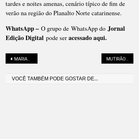
tardes e noites amenas, cenário típico de fim de
verão na região do Planalto Norte catarinense.
WhatsApp –
Jornal
O grupo de WhatsApp do
Edição Digital
acessado aqui
.
pode ser
Navegação
MARIANO SOLTYS: FILME “OPPENHEIMER”, LIVRO “ARTE DA GUERRA” E O GITA
MUTIRÃO DO TRABALHO APROXIMA EMPRESAS E CANDIDATOS
VOCÊ TAMBÉM PODE GOSTAR DE...
de
Post