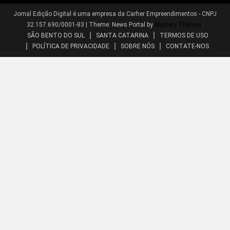
Jornal Edição Digital é uma empresa da Carher Empreendimentos - CNPJ
32.157.690/0001-83
|
Theme: News Portal by
Mystery Themes
.
SÃO BENTO DO SUL
SANTA CATARINA
TERMOS DE USO
POLÍTICA DE PRIVACIDADE
SOBRE NÓS
CONTATE-NOS