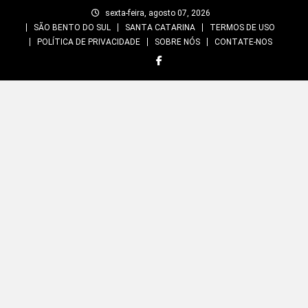
Skip
sexta-feira, agosto 07, 2026
to
SÃO BENTO DO SUL
SANTA CATARINA
TERMOS DE USO
content
POLÍTICA DE PRIVACIDADE
SOBRE NÓS
CONTATE-NOS