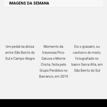
IMAGENS DA SEMANA
Um pedal na divisa
Momento da
Eis o graxaim, ou
entre São Bento do
travessia Pico-
cachorro do mato,
Sul e Campo Alegre
Garuva x Monte
fotografado no
Crista, feita pelo
bairro Serra Alta, em
Grupo Perdidos no
São Bento do Sul
Barranco, em 2019