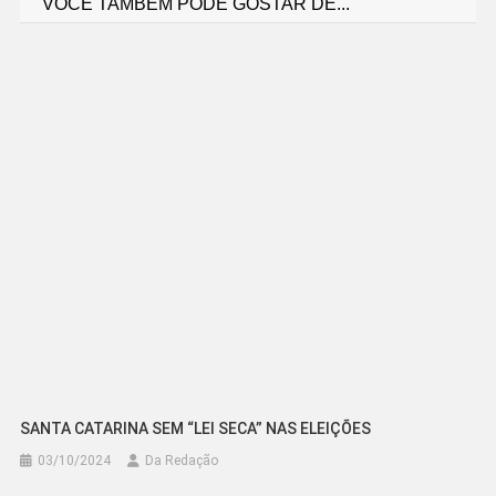
VOCÊ TAMBÉM PODE GOSTAR DE...
de
Post
SANTA CATARINA SEM “LEI SECA” NAS ELEIÇÕES
03/10/2024
Da Redação