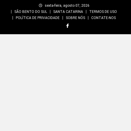
Skip
sexta-feira, agosto 07, 2026
to
SÃO BENTO DO SUL
SANTA CATARINA
TERMOS DE USO
content
POLÍTICA DE PRIVACIDADE
SOBRE NÓS
CONTATE-NOS