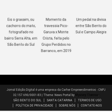
Eis o graxaim, ou
Momento da
Um pedal na divisa
cachorro do mato,
travessia Pico-
entre São Bento do
fotografado no
Garuva x Monte
Sul e Campo Alegre
bairro Serra Alta, em
Crista, feita pelo
São Bento do Sul
Grupo Perdidos no
Barranco, em 2019
Jornal Edição Digital é uma empresa da Carher Empreendimentos - CNPJ
32.157.690/0001-83
|
Theme: News Portal by
Mystery Themes
.
SÃO BENTO DO SUL
SANTA CATARINA
TERMOS DE USO
POLÍTICA DE PRIVACIDADE
SOBRE NÓS
CONTATE-NOS