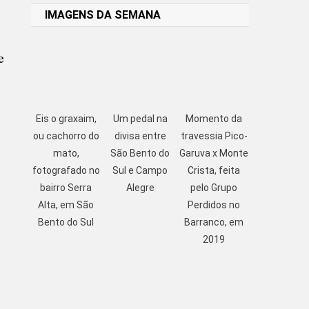
IMAGENS DA SEMANA
e
Eis o graxaim,
Um pedal na
Momento da
ou cachorro do
divisa entre
travessia Pico-
mato,
São Bento do
Garuva x Monte
fotografado no
Sul e Campo
Crista, feita
bairro Serra
Alegre
pelo Grupo
Alta, em São
Perdidos no
Bento do Sul
Barranco, em
2019