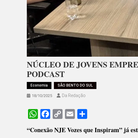
NÚCLEO DE JOVENS EMPRE
PODCAST
Economia
SÃO BENTO DO SUL
Da Redação
18/10/2025
WhatsApp
Facebook
Copy
Email
Share
Link
“Conexão NJE Vozes que Inspiram” já est