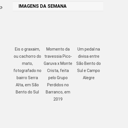
o
IMAGENS DA SEMANA
,
Eis o graxaim,
Momento da
Um pedal na
ou cachorro do
travessia Pico-
divisa entre
mato,
Garuva x Monte
São Bento do
fotografado no
Crista, feita
Sul e Campo
bairro Serra
pelo Grupo
Alegre
Alta, em São
Perdidos no
Bento do Sul
Barranco, em
2019