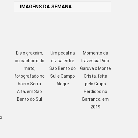
IMAGENS DA SEMANA
Eis o graxaim,
Um pedal na
Momento da
ou cachorro do
divisa entre
travessia Pico-
mato,
São Bento do
Garuva x Monte
fotografado no
Sul e Campo
Crista, feita
bairro Serra
Alegre
pelo Grupo
Alta, em São
Perdidos no
Bento do Sul
Barranco, em
2019
to