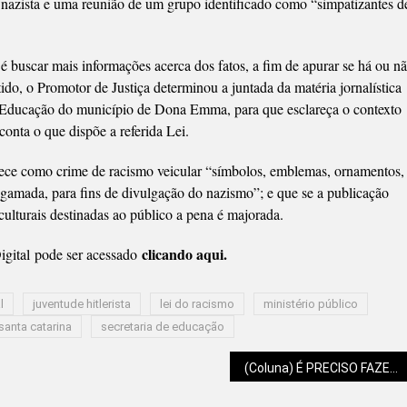
nazista e uma reunião de um grupo identificado como “simpatizantes d
é buscar mais informações acerca dos fatos, a fim de apurar se há ou n
ido, o Promotor de Justiça determinou a juntada da matéria jornalística
de Educação do município de Dona Emma, para que esclareça o contexto
onta o que dispõe a referida Lei.
lece como crime de racismo veicular “símbolos, emblemas, ornamentos,
u gamada, para fins de divulgação do nazismo”; e que se a publicação
culturais destinadas ao público a pena é majorada.
clicando aqui.
gital pode ser acessado
l
juventude hitlerista
lei do racismo
ministério público
santa catarina
secretaria de educação
(Coluna) É PRECISO FAZER A TRAVESSIA