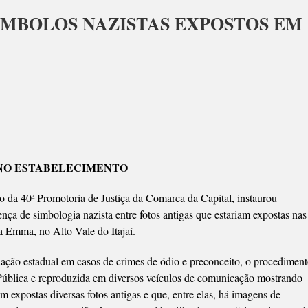
ÍMBOLOS NAZISTAS EXPOSTOS EM
A
NCIA
 NO ESTABELECIMENTO
OLOS
STAS
 da 40ª Promotoria de Justiça da Comarca da Capital, instaurou
STOS
nça de simbologia nazista entre fotos antigas que estariam expostas nas
a Emma, no Alto Vale do Itajaí.
ÃO
ICO
ação estadual em casos de crimes de ódio e preconceito, o procedimen
a Pública e reproduzida em diversos veículos de comunicação mostrando
m expostas diversas fotos antigas e que, entre elas, há imagens de