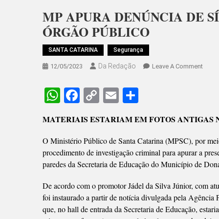
MP APURA DENÚNCIA DE S
ÓRGÃO PÚBLICO
SANTA CATARINA
Segurança
Da Redação
On
12/05/2023
Leave A Comment
MP
APUR
WhatsApp
Facebook
Copy
Email
Share
DENÚ
Link
DE
MATERIAIS ESTARIAM EM FOTOS ANTIGAS
SÍMB
NAZI
O Ministério Público de Santa Catarina (MPSC), por meio
EXPO
procedimento de investigação criminal para apurar a prese
EM
paredes da Secretaria de Educação do Município de Don
ÓRG
PÚBL
De acordo com o promotor Jádel da Silva Júnior, com atu
foi instaurado a partir de notícia divulgada pela Agênci
que, no hall de entrada da Secretaria de Educação, estaria