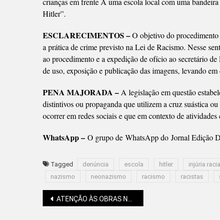
crianças em frente A uma escola local com uma bandeira 
Hitler”.
ESCLARECIMENTOS –
O objetivo do procedimento 
a prática de crime previsto na Lei de Racismo. Nesse sent
ao procedimento e a expedição de ofício ao secretário 
de uso, exposição e publicação das imagens, levando em c
PENA MAJORADA –
A legislação em questão estabe
distintivos ou propaganda que utilizem a cruz suástica o
ocorrer em redes sociais e que em contexto de atividades 
WhatsApp –
O grupo de WhatsApp do Jornal Edição Di
Tagged
denúncia
escola
hitler
injúria racia
nazismo
neonazismo
racismo
racistas
Navegação
ATENÇÃO ÀS OBRAS NA KAESEMODEL