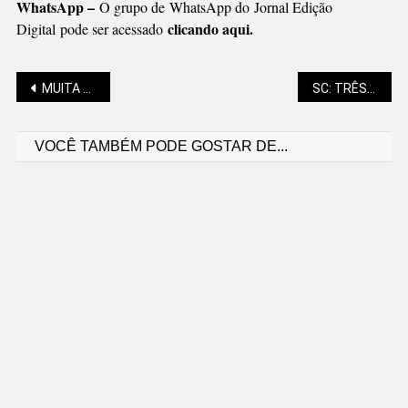
WhatsApp –
O grupo de WhatsApp do Jornal Edição
clicando aqui.
Digital pode ser acessado
Navegação
MUITA CHUVA PREVISTA PARA OS PRÓXIMOS DIAS
SC: TRÊS MUNICÍPIOS SE DESTACAM NA GERAÇÃO DE EMPREGO
VOCÊ TAMBÉM PODE GOSTAR DE...
de
Post