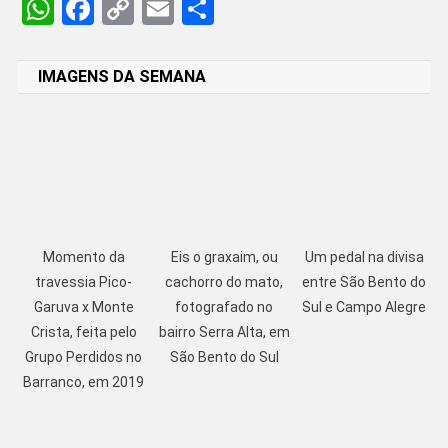
WhatsApp
Facebook
Copy
Email
Share
Link
IMAGENS DA SEMANA
Momento da
Eis o graxaim, ou
Um pedal na divisa
travessia Pico-
cachorro do mato,
entre São Bento do
Garuva x Monte
fotografado no
Sul e Campo Alegre
Crista, feita pelo
bairro Serra Alta, em
Grupo Perdidos no
São Bento do Sul
Barranco, em 2019