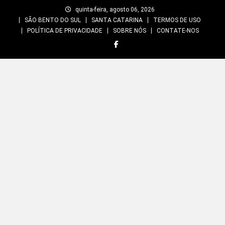
Skip
quinta-feira, agosto 06, 2026
to
SÃO BENTO DO SUL
SANTA CATARINA
TERMOS DE USO
content
POLÍTICA DE PRIVACIDADE
SOBRE NÓS
CONTATE-NOS