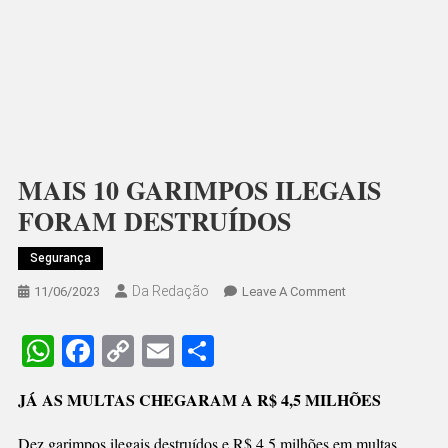
MAIS 10 GARIMPOS ILEGAIS
FORAM DESTRUÍDOS
Segurança
Da Redação
On
11/06/2023
Leave A Comment
MAIS
10
WhatsApp
Facebook
Copy
Email
Share
GARIMPOS
Link
ILEGAIS
JÁ AS MULTAS CHEGARAM A R$ 4,5 MILHÕES
FORAM
DESTRUÍDOS
Dez garimpos ilegais destruídos e R$ 4,5 milhões em multas