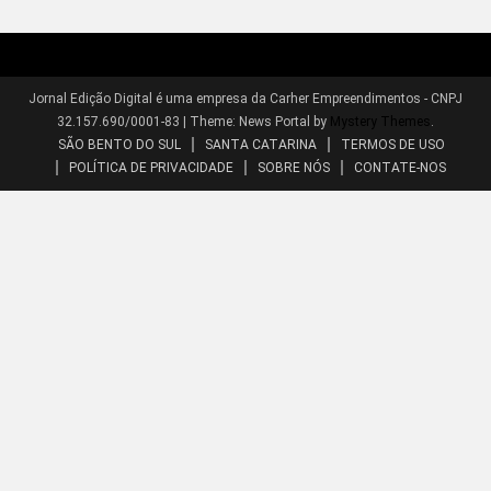
Jornal Edição Digital é uma empresa da Carher Empreendimentos - CNPJ
32.157.690/0001-83
|
Theme: News Portal by
Mystery Themes
.
SÃO BENTO DO SUL
SANTA CATARINA
TERMOS DE USO
POLÍTICA DE PRIVACIDADE
SOBRE NÓS
CONTATE-NOS