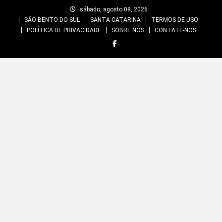
Skip
sábado, agosto 08, 2026
to
SÃO BENTO DO SUL
SANTA CATARINA
TERMOS DE USO
content
POLÍTICA DE PRIVACIDADE
SOBRE NÓS
CONTATE-NOS