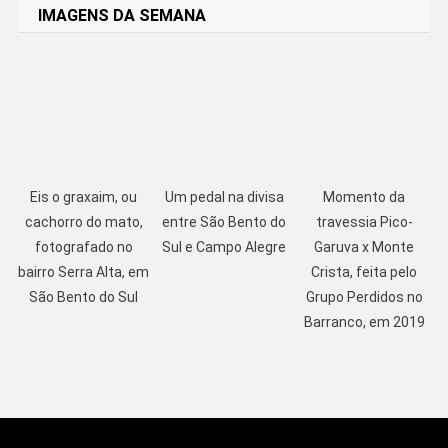
IMAGENS DA SEMANA
Eis o graxaim, ou
Um pedal na divisa
Momento da
cachorro do mato,
entre São Bento do
travessia Pico-
fotografado no
Sul e Campo Alegre
Garuva x Monte
bairro Serra Alta, em
Crista, feita pelo
São Bento do Sul
Grupo Perdidos no
Barranco, em 2019