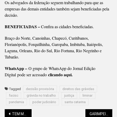
Os advogados da federação seguem trabalhando para que as
empresas das demais entidades também sejam beneficiadas pela
decisão.
BENEFICIADAS –
Confira as cidades beneficiadas.
Braço do Norte, Canoinhas, Chapecó, Curitibanos,
Florianópolis, Forquilhinha, Garopaba, Imbituba, Itaiópolis,
Laguna, Orleans, Rio do Sul, Rio Fortuna, Rio Negrinho e
Tubarão.
WhatsApp –
O grupo de WhatsApp do Jornal Edição
clicando aqui.
Digital
pode ser acessado
Tagged
decisão provisória
direitos das grávidas
facisc
grávida no trabalho
justiça
liminar
pandemia
poder judiciário
santa catarina
TEM MUDANÇA DO TEMPO NESTA SEMANA
GARIMPEIROS REAGEM E SÃO MORTOS PELA PRF