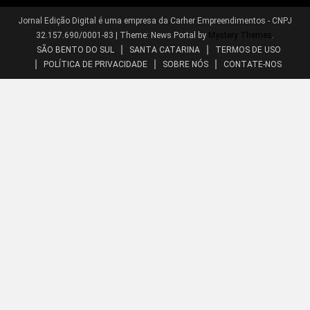
Jornal Edição Digital é uma empresa da Carher Empreendimentos - CNPJ
32.157.690/0001-83
|
Theme: News Portal by
Mystery Themes
.
SÃO BENTO DO SUL
SANTA CATARINA
TERMOS DE USO
POLÍTICA DE PRIVACIDADE
SOBRE NÓS
CONTATE-NOS